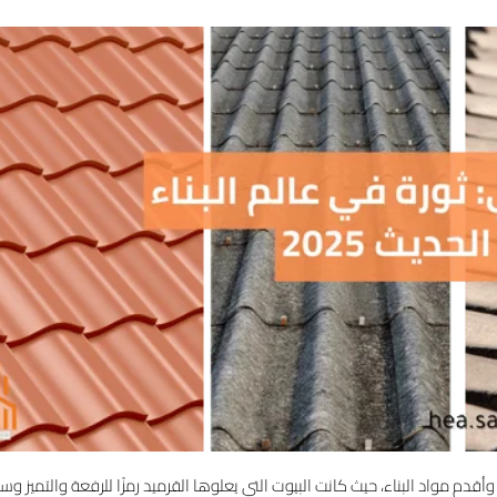
أقدم مواد البناء، حيث كانت البيوت التي يعلوها القرميد رمزًا للرفعة والتميز و