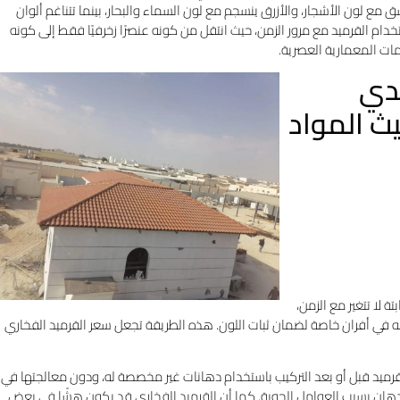
سق مع لون الأشجار، والأزرق ينسجم مع لون السماء والبحار، بينما تتناغم ألوان
تخدام القرميد مع مرور الزمن، حيث انتقل من كونه عنصرًا زخرفيًا فقط إلى كونه
يمات المعمارية العصرية.
يدي
ث المواد
 لا تتغير مع الزمن،
عه في أفران خاصة لضمان ثبات اللون. هذه الطريقة تجعل سعر القرميد الفخاري
قرميد قبل أو بعد التركيب باستخدام دهانات غير مخصصة له، ودون معالجتها في
دهان بسبب العوامل الجوية. كما أن القرميد الفخاري قد يكون هشًا في بعض