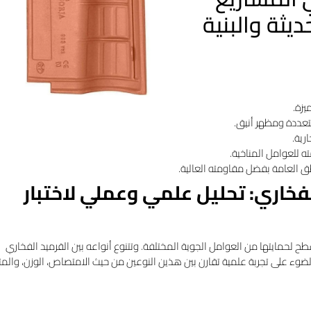
يثة والبنية
يزة.
متعددة ومظهر أنيق.
رية.
ه للعوامل المناخية.
 العامة بفضل مقاومته العالية.
فخاري: تحليل علمي وعملي لاختبار
طح لحمايتها من العوامل الجوية المختلفة. وتتنوع أنواعه بين القرميد الفخاري
ضوء على تجربة علمية تقارن بين هذين النوعين من حيث الامتصاص، الوزن، والمتا