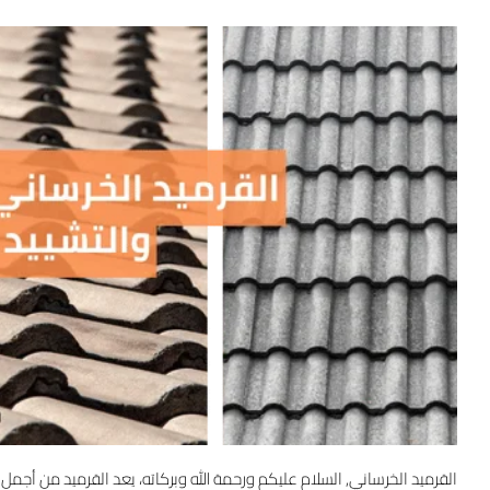
القرميد الخرساني, السلام عليكم ورحمة الله وبركاته، يعد القرميد من أجمل و