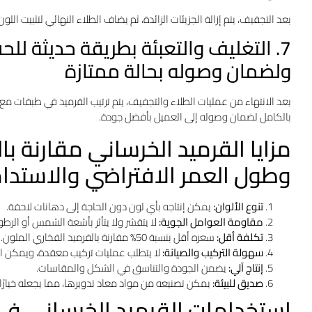
بعد التجفيف، يتم إزالة الجزيئات الزائدة، ثم يضاف الطلاء النهائي لتثبيت ال
7. التغليف والتعبئة بطريقة حديثة للح
ولضمان وصوله بحالة ممتازة
بعد الانتهاء من عمليات الطلاء والتجفيف، يتم ترتيب القرميد في طبقات مع 
بالكامل لضمان وصوله إلى العميل بأفضل جودة.
مزايا القرميد الخرساني مقارنة ب
وطول العمر الافتراضي والاستدامة
تنوع الألوان:
يمكن إنتاجه بأي لون دون الحاجة إلى دهانات لاحقة.
مقاومة العوامل الجوية:
لا يتقشر ولا يتأثر بأشعة الشمس أو الرطو
تكلفة أقل:
سعره أقل بنسبة 50% مقارنة بالقرميد الفخاري الملون.
سهولة التركيب والصيانة:
لا يتطلب عمليات تركيب معقدة، ويمكن ا
إنتاج آلي:
يضمن الجودة والتناسق في الشكل والمقاسات.
صديق للبيئة:
يمكن تصنيعه من مواد معاد تدويرها، مما يجعله خيارًا 
استخدامات القرميد الخرساني في