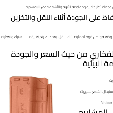
لون وجعله أكثر جاذبية ومقاومة للأتربة والأشعة فوق البنفسجية.
فاظ على الجودة أثناء النقل والتخزين
وضع فواصل فوم لحمايته أثناء النقل. بعد ذلك، يتم تغليفه بالبلاستيك وتغطيته
الفخاري من حيث السعر والجودة
 البيئية
بة.
ستبدال القطع بسهولة.
مستدامًا.
 المشاريع