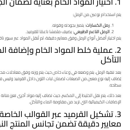
1. اختيار المواد الخام بعناية لضمان الجودة والقوة والمتانة
يتم استخدام نوعين من الرمل:
رمل الكسارات
: يتميز بجودته وقوته.
الرمل الناعم الطبيعي
: يضيف ملمسًا ناعمًا للقرميد.
يتم اختيار أفضل أنواع الرمل وفق معايير دقيقة، ثم تُنقل المواد عبر سيور ن
2. عملية خلط المواد الخام وإضافة ا
التآكل
بعد تنقية الرمل، يتم وضعه في وعاء خاص حيث يتم وزنه وفق معادلات محد
يُضاف إليه نوع معين من الصبغات لضمان ثبات اللون داخل القرميد وليس 
سطحه.
بعد ذلك، يتم نقل الخليط إلى المكسر، حيث تضاف إليه مواد أخرى تعزز متانة 
الإضافات الكيميائية التي تزيد من مقاومة الماء والتآكل.
3. تشكيل القرميد عبر القوالب الخاص
معايير دقيقة تضمن تجانس المنتج الن