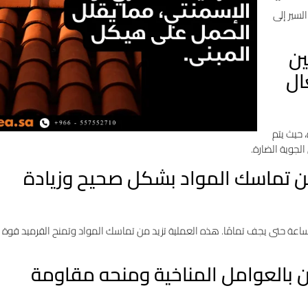
لسير إلى
ين
ال
 حيث يتم
لجوية الضارة.
من تماسك المواد بشكل صحيح وزيادة
م نقل القرميد إلى غرف التجفيف باستخدام الرافعات، حيث يُترك لمدة 24 ساعة حتى يجف تمامًا. هذه العملية تزيد من تماسك المواد وتمنح القرميد قوة
لون بالعوامل المناخية ومنحه مقاومة