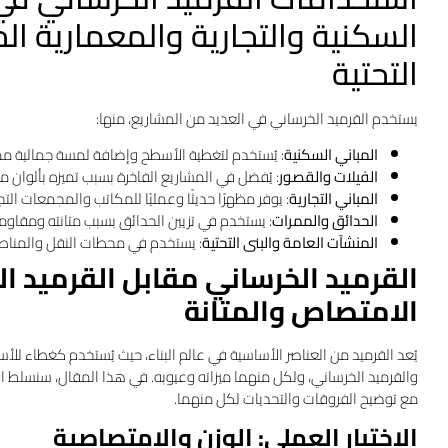
السكنية والتجارية والمعمارية الحد
التحتية
يستخدم القرميد الخرساني في العديد من المشاريع، منها:
المباني السكنية
: يُستخدم لتغطية الأسطح وإضافة لمسة جمالية مم
الفيلات والقصور
: يُفضل في المشاريع الفاخرة بسبب تميزه بألوان 
المباني التجارية
: يوفر مظهرًا حديثًا وعمليًا للمكاتب والمجمعات التجا
الحدائق والممرات
: يستخدم في تزيين الحدائق بسبب متانته ومقاومت
المنشآت العامة والبنى التحتية
: يستخدم في محطات النقل والمناطق
القرميد الخرساني مقابل القرميد ال
الامتصاص والمتانة
يُعد القرميد من العناصر الأساسية في عالم البناء، حيث يُستخدم كغطاء للأس
والقرميد الخرساني، ولكل منهما ميزاته وعيوبه. في هذا المقال، سنسلط ال
مع توضيح الفروقات والتحديات لكل منهما.
الاختبار العملي: الوزن والامتصاصية