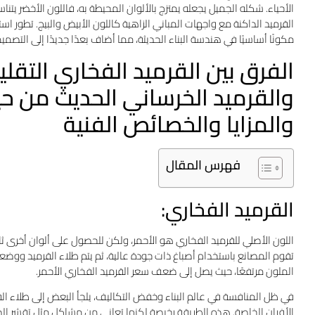
الأحياء. شكله الجميل يجعله يمتزج بالألوان المحيطة به، فاللون الأخضر يتنا
القرميد الداكنة مع واجهات المباني الزاهية كاللون الأبيض والبيج. تطور اس
مكونًا أساسيًا في هندسة البناء الحديثة، مما أضاف بعدًا جديدًا إلى التصم
الفرق بين القرميد الفخاري التقل
والقرميد الخرساني الحديث من حي
والمزايا والخصائص الفنية
فهرس المقال
القرميد الفخاري:
اللون الأصلي للقرميد الفخاري هو الأحمر، ولكن للحصول على ألوان أخرى ثابتة
تقوم المصانع باستخدام أصباغ ذات جودة عالية، ثم يتم طلاء القرميد ووض
الملون مرتفعًا، حيث يصل إلى ضعف سعر القرميد الفخاري الأحمر.
في ظل المنافسة في عالم البناء وخفض التكاليف، يلجأ البعض إلى طلاء ال
الأفران الخاصة. هذه الطريقة رخيصة لكنها تعاني من مشاكل مثل تقشر ال