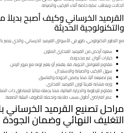
الحالات ويتطلب عناية خاصة أثناء التركيب والصيانة.
القرميد الخرساني وكيف أصبح بديلاً مث
والتكنولوجية الحديثة
مع التطور التكنولوجي، ظهر في الأسواق القرميد الخرساني، والذي يتميز با
سعره أرخص من القرميد الفخاري الملون.
خيارات ألوان غير محدودة.
مقاوم للعوامل الجوية، فلا يتقشر أو يتغير لونه مع مرور الزمن.
سهل التركيب والصيانة والاستبدال.
يتم تصنيعه آليًا، مما يضمن الجودة والتناسق.
وزنه مشابه تقريبًا لوزن القرميد الفخاري.
مقاوم للرطوبة والحرارة العالية، مما يجعله مثاليًا للمناطق ذات المن
عمر افتراضي أطول بسبب صلابته وتحمله للظروف البيئية الصعبة.
مراحل تصنيع القرميد الخرساني ب
التغليف النهائي وضمان الجودة