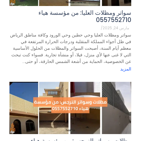
سواتر ومظلات العليا: من مؤسسة هياء
0557552710
مارس 24, 2025
/
سواتر ومظلات العليا وحي حطين وحي الورود وكافة مناطق الرياض
في ظل أجواء المملكة المتقلبة ودرجات الحرارة المرتفعة في
معظم أيام السنة، أصبحت السواتر والمظلات من الحلول الأساسية
التي لا غنى عنها لأي منزل، فيلا، أو منشأة تجارية. فسواء كنت تبحث
عن الخصوصية، الحماية من أشعة الشمس الحارقة، أو حتى...
المزيد
مظلات وسواتر النرجس: من مؤسسة هياء