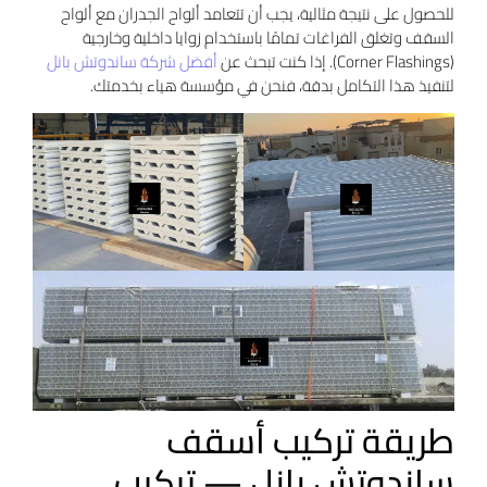
للحصول على نتيجة مثالية، يجب أن تتعامد ألواح الجدران مع ألواح
السقف وتغلق الفراغات تمامًا باستخدام زوايا داخلية وخارجية
(Corner Flashings). إذا كنت تبحث عن
أفضل شركة ساندوتش بانل
لتنفيذ هذا التكامل بدقة، فنحن في مؤسسة هياء بخدمتك.
طريقة تركيب أسقف
ساندوتش بانل — تركيب