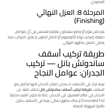
العمودي.
المرحلة 8: العزل النهائي
(Finishing)
يتم حقن فوم أو وضع سيليكون مقاوم للشمس في أي فواصل
دقيقة، وتركيب زوايا الألومنيوم أو الصاج الملون لإغلاق الجوانب، مما
يعطي المبنى مظهره النهائي.
طريقة تركيب أسقف
ساندوتش بانل — تركيب
الجدران: عوامل النجاح
بينما نركز على الأسقف، لا يمكن إغفال الجدران لأنها تتكامل مع
السقف.
طريقة تركيب أسقف ساندوتش بانل
تختلف قليلًا عن
الجدران في نظام التعشيق. في الجدران، غالبًا ما يكون التثبيت مخفيًا
(Concealed Fix) لإعطاء مظهر جمالي، بينما في الأسقف يكون
ظاهرًا لسهولة الصيانة.