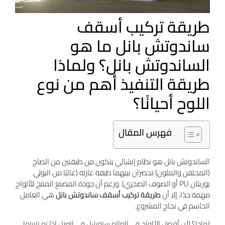
طريقة تركيب أسقف
ساندوتش بانل ما هو
الساندوتش بانل؟ ولماذا
طريقة التنفيذ أهم من نوع
اللوح أحيانًا؟
فهرس المقال
الساندوتش بانل هو نظام إنشائي يتكون من طبقتين من الصاج
(المجلفن والملون) تحصران بينهما طبقة عازلة (غالبًا من البولي
يوريثان PU أو الصوف الصخري). ورغم أن جودة المصنع المنتج للألواح
مهمة جدًا، إلا أن
طريقة تركيب أسقف ساندوتش بانل
هي العامل
الحاسم في نجاح المشروع.
لماذا؟ لأن أفضل الألواح في العالم ستفشل في العزل إذا تم تثبيتها