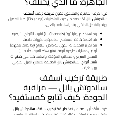
الجاهزة: ما الذي يختلف؟
في الغرف الجاهزة والملاحق، تكون
طريقة
تركيب
أسقف
ساندوتش بانل
أكثر دقة من حيث التشطيبات (Finishing). هنا، العميل
يهتم بالشكل الداخلي بقدر اهتمامه بالعزل.
يتم استخدام زوايا “يو” (U-Channels) لتثبيت الألواح بالأرضية.
يتم تغطية كافة المسامير الظاهرة بديكورات خاصة.
يتم تمرير التمديدات الكهربائية داخل الألواح (إذا كانت مجهزة)
أو في مسارات خارجية أنيقة. تعتبر هذه الغرف حلًا مثاليًا
للسكن السريع والمكاتب المؤقتة، وتعتمد كليًا على
خطوات
تثبيت ألواح الساندوتش بانل
الدقيقة لضمان العزل الصوتي
بين الغرف.
طريقة تركيب أسقف
ساندوتش بانل — مراقبة
الجودة: كيف تتابع كمستفيد؟
كيف تتأكد أن المقاول نفذ
طريقة تركيب أسقف ساندوتش بانل
بشكل صحيح؟ استخدم قائمة التحقق هذه قبل استلام المشروع