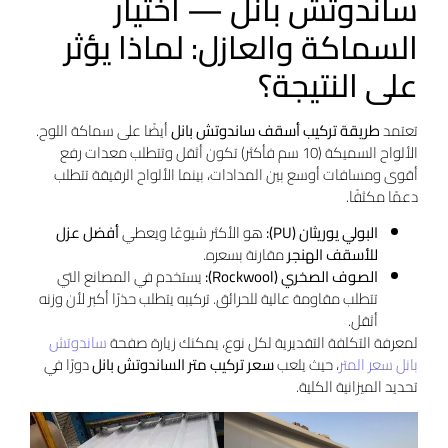
ساندوتش بانل — اختيار
السماكة والعازل: لماذا يؤثر
على النتيجة؟
تعتمد
طريقة تركيب أسقف ساندوتش بانل
أيضًا على سماكة اللوح.
الألواح السميكة (10 سم فأكثر) تكون أثقل وتتطلب معدات رفع
أقوى ومسافات أوسع بين المدادات، بينما الألواح الرقيقة تتطلب
دعمًا مكثفًا.
البولي يوريثان (PU):
هو الأكثر شيوعًا ويعطي
أفضل عزل
للأسقف الهنجر
مقارنة بسعره.
الصوف الصخري (Rockwool):
يستخدم في المصانع التي
تتطلب مقاومة عالية للحرائق. تركيبه يتطلب حذرًا أكبر لأن وزنه
أثقل.
لمعرفة التكلفة التقديرية لكل نوع، يمكنك زيارة صفحة
ساندوتش
بانل سعر المتر
، حيث يلعب
سعر تركيب متر الساندوتش بانل
دورًا في
تحديد الميزانية الكلية.