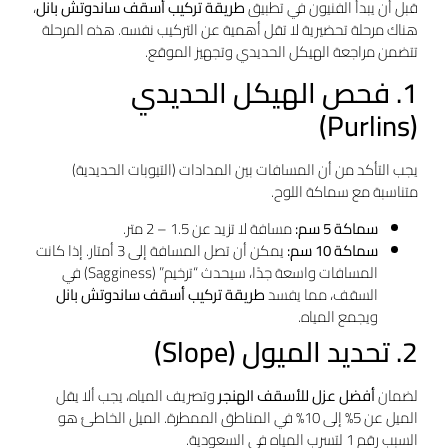
قبل أن يبدأ الفنيون في تطبيق
طريقة تركيب أسقف ساندوتش بانل
،
هناك مرحلة تحضيرية لا تقل أهمية عن التركيب نفسه. هذه المرحلة
تتضمن مراجعة الهيكل الحديدي وتجهيز الموقع.
1. فحص الهيكل الحديدي
(Purlins)
يجب التأكد من أن المسافات بين المدادات (التيوبات الحديدية)
متناسبة مع سماكة اللوح.
سماكة 5 سم:
مسافة لا تزيد عن 1.5 – 2 متر.
سماكة 10 سم:
يمكن أن تصل المسافة إلى 3 أمتار. إذا كانت
المسافات واسعة جدًا، سيحدث “ترخيم” (Sagginess) في
السقف، مما يفسد
طريقة تركيب أسقف ساندوتش بانل
ويجمع المياه.
2. تحديد الميول (Slope)
لضمان
أفضل عزل للأسقف الهنجر
وتصريف المياه، يجب ألا يقل
الميل عن 5% إلى 10% في المناطق الممطرة. الميل الخاطئ هو
السبب رقم 1 لتسرب المياه في السعودية.