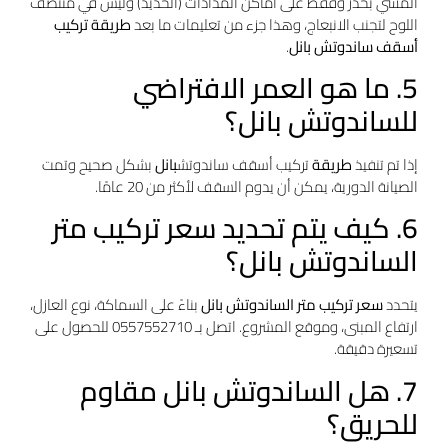
المشي بحذر وفقط على أماكن المدادات (الحديد) وليس في منتصف
اللوح لتجنب الانبعاج، وهذا جزء من تعليمات ما بعد
طريقة تركيب
أسقف ساندوتش بانل
.
5. ما هو العمر الافتراضي
للساندوتش بانل؟
إذا تم تنفيذ
طريقة
تركيب أسقف ساندوتش
بانل
بشكل صحيح وتمت
الصيانة الدورية، يمكن أن يدوم السقف لأكثر من 20 عامًا.
6. كيف يتم تحديد سعر تركيب متر
الساندوتش بانل؟
يتحدد
سعر تركيب متر الساندوتش بانل
بناءً على السماكة، نوع العازل،
ارتفاع المبنى، وموقع المشروع. اتصل بـ 0557552710 للحصول على
تسعيرة دقيقة.
7. هل الساندوتش بانل مقاوم
للحريق؟