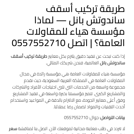
طريقة تركيب أسقف
ساندوتش بانل — لماذا
مؤسسة هياء للمقاولات
العامة؟ | اتصل 0557552710
إذا كنت تبحث عن تنفيذ دقيق يلتزم بكل معايير
طريقة تركيب أسقف
ساندوتش بانل
العالمية، فنحن شريكك المثالي.
مؤسسة هياء للمقاولات العامة هي مؤسسة رائدة في مجال
المقاولات العامة في المملكة العربية السعودية، حيث نقدم
مجموعة واسعة من الخدمات التي تلبي احتياجات الأفراد والشركات
والمشاريع الكبرى. تتميز مؤسستنا بخبرة واسعة في تنفيذ المشاريع
وفق أعلى معايير الجودة، مع الالتزام بالدقة في المواعيد واستخدام
أحدث التقنيات والمواد لضمان رضا عملائنا.
بيانات التواصل:
جوال: 0557552710
لا تتردد في طلب معاينة مجانية لموقعك الآن. اتصل بنا لمناقشة
سعر