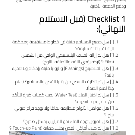
ودفع الدفعة الأخيرة.
Checklist 1 (قبل الاستلام
النهائي):
[ ] هل جميع المسامير مثبتة في خطوط مستقيمة ومحكمة
الإغلاق بجلدة سليمة؟
[ ] هل تم إزالة الغلاف البلاستيكي الواقي من الشمس
(Film)؟ (تركه يؤدي لتلفه والتصاقه باللوح).
[ ] هل الفلاشينج (Flashings) والزوايا مثبتة بإحكام ولا تتحرك
باليد؟
[ ] هل تم تنظيف السطح من بقايا القص والمسامير؟ (هام
جدًا لمنع الصدأ).
[ ] هل تم اختبار الماء (Water Test) بصب كميات كبيرة للتأكد
من عدم وجود تسريب؟
[ ] هل فواصل الألواح متطابقة تمامًا ولا يوجد فراغ ضوئي
بينها؟
[ ] هل الميول توجه الماء نحو المزاريب بشكل صحيح؟
[ ] هل تم طلاء أماكن القص بطلاء حماية (Touch-up Paint)؟