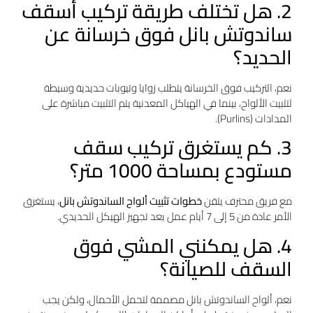
2. هل تختلف طريقة تركيب أسقف
ساندوتش بانل فوق خرسانة عن
الحديد؟
نعم، التركيب فوق الخرسانة يتطلب زوايا وتيوبات حديدية وسيطة
لتثبيت الألواح، بينما في الهياكل المعدنية يتم التثبيت مباشرة على
المدادات (Purlins).
3. كم يستغرق تركيب سقف
مستودع بمساحة 1000 متر؟
مع فريق محترف يتقن
خطوات تثبيت ألواح الساندوتش بانل
، يستغرق
الأمر عادة من 5 إلى 7 أيام عمل بعد تجهيز الهيكل الحديدي.
4. هل يمكنني المشي فوق
السقف للصيانة؟
نعم، ألواح الساندوتش بانل مصممة لتحمل الأحمال، ولكن يجب