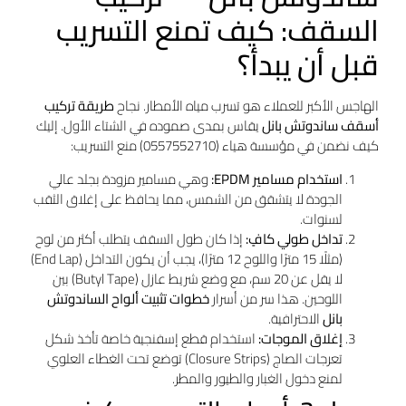
السقف: كيف تمنع التسريب
قبل أن يبدأ؟
الهاجس الأكبر للعملاء هو تسرب مياه الأمطار. نجاح
طريقة تركيب
أسقف ساندوتش بانل
يقاس بمدى صموده في الشتاء الأول. إليك
كيف نضمن في مؤسسة هياء (0557552710) منع التسريب:
استخدام مسامير EPDM:
وهي مسامير مزودة بجلد عالي
الجودة لا يتشقق من الشمس، مما يحافظ على إغلاق الثقب
لسنوات.
تداخل طولي كافٍ:
إذا كان طول السقف يتطلب أكثر من لوح
(مثلًا 15 مترًا واللوح 12 مترًا)، يجب أن يكون التداخل (End Lap)
لا يقل عن 20 سم، مع وضع شريط عازل (Butyl Tape) بين
اللوحين. هذا سر من أسرار
خطوات تثبيت ألواح الساندوتش
بانل
الاحترافية.
إغلاق الموجات:
استخدام قطع إسفنجية خاصة تأخذ شكل
تعرجات الصاج (Closure Strips) توضع تحت الغطاء العلوي
لمنع دخول الغبار والطيور والمطر.