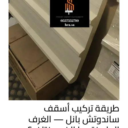
طريقة تركيب أسقف
ساندوتش بانل — الغرف