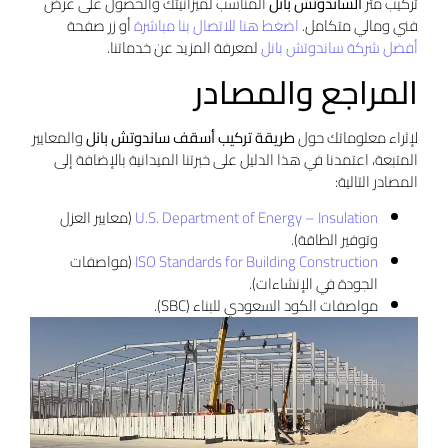
تركيب متر
الساندوتش بانل
المناسب لميزانيتك والحصول على عرض
فني ومالي متكامل.
اضغط هنا للاتصال بنا مباشرة
أو زر صفحة
أفضل شركة ساندوتش بانل
لمعرفة المزيد عن خدماتنا.
المراجع والمصادر
لإثراء معلوماتك حول
طريقة تركيب أسقف ساندوتش بانل
والمعايير
المتبعة، اعتمدنا في هذا الدليل على خبرتنا الميدانية بالإضافة إلى
المصادر التالية:
U.S. Department of Energy – Insulation
(معايير العزل
وتوفير الطاقة).
ISO Standards for Building Construction
(مواصفات
الجودة في الإنشاءات).
مواصفات الكود السعودي للبناء (SBC).