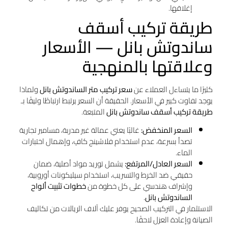
إغلاقها.
طريقة تركيب أسقف
ساندوتش بانل — الأسعار
وعلاقتها بالمنهجية
كثيرًا ما يتساءل العملاء عن
سعر تركيب متر الساندوتش بانل
ولماذا
يوجد تفاوت كبير في الأسعار. الحقيقة أن السعر يرتبط ارتباطًا وثيقًا بـ
طريقة تركيب أسقف ساندوتش بانل
المتبعة.
السعر المنخفض:
غالبًا يعني عمالة غير مدربة، مسامير تجارية
تصدأ بسرعة، عدم استخدام فلاشينج كافٍ، وإهمال اختبارات
الماء.
السعر العادل/المرتفع:
يشمل توريد مواد أصلية، ضمان
حقيقي ضد الخرط والتسريب، استخدام سيليكونات أوروبية،
وإشراف هندسي على كل خطوة من
خطوات تثبيت ألواح
الساندوتش بانل
.
الاستثمار في التركيب الصحيح يوفر عليك آلاف الريالات من تكاليف
الصيانة وإعادة العزل لاحقًا.