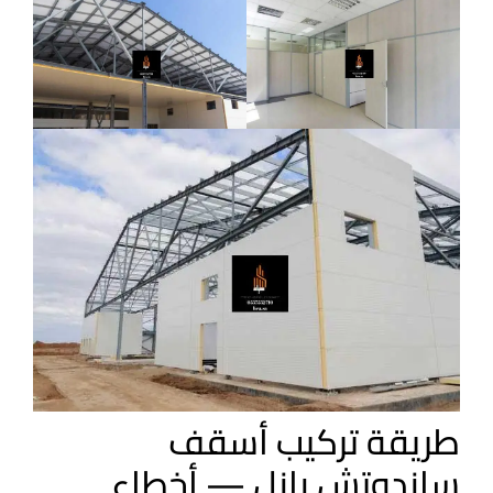
طريقة تركيب أسقف
ساندوتش بانل — أخطاء