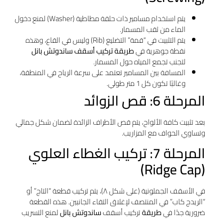
يتم استخدام مسامير ذات حلقة مطاطية (Washer) لمنع دخول
الماء من ثقب المسمار.
يتم التثبيت في “قمة” التضليع (Rib) وليس في القاع، وهذه
نقطة جوهرية في
طريقة تركيب أسقف ساندوتش بانل
لتجنب تجمع المياه حول المسمار.
المسافة بين المسامير تعتمد على سرعة الرياح في المنطقة،
وغالبًا تكون كل 1 متر طولي.
المرحلة 6: قص الزوائد
بعد تثبيت كافة الألواح، يتم قص الأطراف الزائدة لضمان شكل جمالي
وتساوي الحواف مع المزاريب.
المرحلة 7: تركيب الغطاء العلوي
(Ridge Cap)
في الأسقف الجملونية (على شكل ٨)، يتم تركيب قطعة “التاج” أو
“الريدج كاب” في المنتصف لإغلاق التقاء الجانبين. هذه القطعة
ضرورية جدًا في
طريقة
تركيب أسقف
ساندوتش بانل
لمنع التسريب