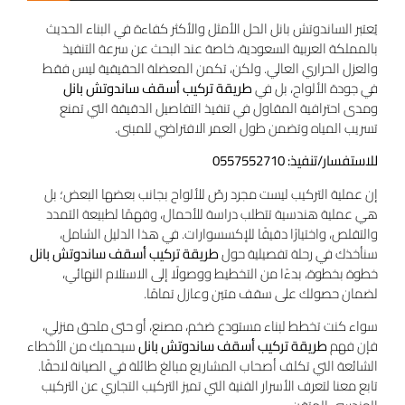
يُعتبر الساندوتش بانل الحل الأمثل والأكثر كفاءة في البناء الحديث
بالمملكة العربية السعودية، خاصة عند البحث عن سرعة التنفيذ
والعزل الحراري العالي. ولكن، تكمن المعضلة الحقيقية ليس فقط
في جودة الألواح، بل في
طريقة تركيب أسقف ساندوتش بانل
ومدى احترافية المقاول في تنفيذ التفاصيل الدقيقة التي تمنع
تسريب المياه وتضمن طول العمر الافتراضي للمبنى.
للاستفسار/تنفيذ: 0557552710
إن عملية التركيب ليست مجرد رصّ للألواح بجانب بعضها البعض؛ بل
هي عملية هندسية تتطلب دراسة للأحمال، وفهمًا لطبيعة التمدد
والتقلص، واختيارًا دقيقًا للإكسسوارات. في هذا الدليل الشامل،
سنأخذك في رحلة تفصيلية حول
طريقة تركيب أسقف ساندوتش بانل
خطوة بخطوة، بدءًا من التخطيط ووصولًا إلى الاستلام النهائي،
لضمان حصولك على سقف متين وعازل تمامًا.
سواء كنت تخطط لبناء مستودع ضخم، مصنع، أو حتى ملحق منزلي،
فإن فهم
طريقة تركيب أسقف ساندوتش بانل
سيحميك من الأخطاء
الشائعة التي تكلف أصحاب المشاريع مبالغ طائلة في الصيانة لاحقًا.
تابع معنا لتعرف الأسرار الفنية التي تميز التركيب التجاري عن التركيب