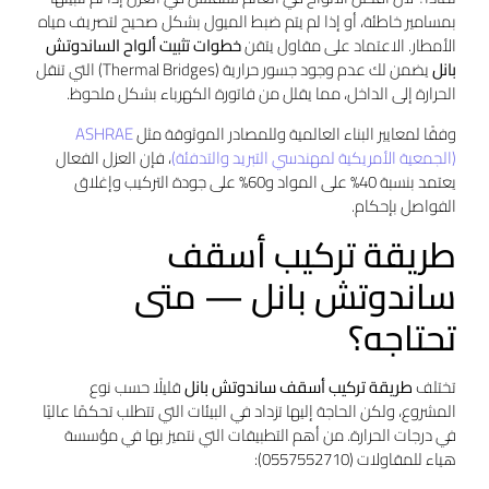
بمسامير خاطئة، أو إذا لم يتم ضبط الميول بشكل صحيح لتصريف مياه
الأمطار. الاعتماد على مقاول يتقن
خطوات تثبيت ألواح الساندوتش
بانل
يضمن لك عدم وجود جسور حرارية (Thermal Bridges) التي تنقل
الحرارة إلى الداخل، مما يقلل من فاتورة الكهرباء بشكل ملحوظ.
وفقًا لمعايير البناء العالمية وللمصادر الموثوقة مثل
ASHRAE
(الجمعية الأمريكية لمهندسي التبريد والتدفئة)
، فإن العزل الفعال
يعتمد بنسبة 40% على المواد و60% على جودة التركيب وإغلاق
الفواصل بإحكام.
طريقة تركيب أسقف
ساندوتش بانل — متى
تحتاجه؟
تختلف
طريقة تركيب أسقف ساندوتش بانل
قليلًا حسب نوع
المشروع، ولكن الحاجة إليها تزداد في البيئات التي تتطلب تحكمًا عاليًا
في درجات الحرارة. من أهم التطبيقات التي نتميز بها في مؤسسة
هياء للمقاولات (0557552710):