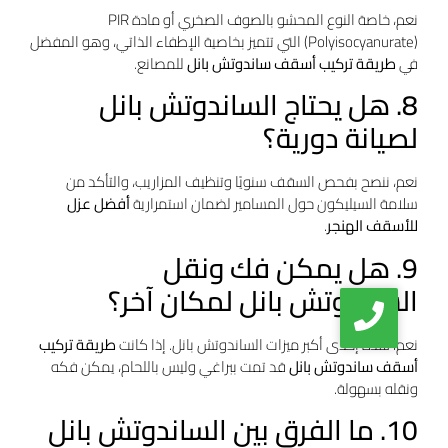
نعم، خاصة النوع المحشو بالصوف الصخري أو مادة PIR
(Polyisocyanurate) التي تتميز بخاصية الإطفاء الذاتي، وهو المفضل
في
طريقة تركيب أسقف ساندوتش بانل
للمصانع.
8. هل يحتاج الساندوتش بانل
لصيانة دورية؟
نعم، ننصح بفحص السقف سنويًا وتنظيف المزاريب، والتأكد من
سلامة السيليكون حول المسامير لضمان استمرارية
أفضل عزل
للأسقف الهنجر
.
9. هل يمكن فك ونقل
الساندوتش بانل لمكان آخر؟
نعم، هذه إحدى أكبر ميزات الساندوتش بانل. إذا كانت
طريقة تركيب
أسقف ساندوتش بانل
قد تمت ببراغي وليس باللحام، يمكن فكه
ونقله بسهولة.
10. ما الفرق بين الساندوتش بانل