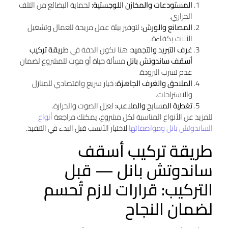
المستودعات والمخازن اللوجستية:
لحماية البضائع من التلف
الحراري.
المصانع والورش:
لتوفير بيئة عمل مريحة للعمال وتشغيل
الآلات بكفاءة.
غرف التبريد والتجميد:
هنا تكون الدقة في
طريقة تركيب
أسقف ساندوتش بانل
مسألة حياة أو موت للمشروع لضمان
عدم تسرب البرودة.
الملاحق والغرف الجاهزة:
خيار سريع واقتصادي للمنازل
والاستراحات.
تغطية المسابح والملاعب:
لعزل الصوت والحرارة.
للمزيد عن الأنواع المناسبة لكل مشروع، يمكنك مراجعة
أنواع
الساندوتش بانل ومواصفاتها
لاختيار الأنسب قبل البدء في التنفيذ.
طريقة تركيب أسقف
ساندوتش بانل — قبل
التركيب: قرارات لازم تُحسم
لضمان النجاح