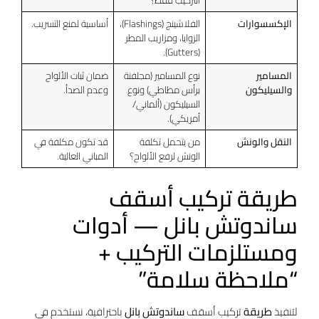
الإكسسوارات
الفلاشينج (Flashings)،
أساسية لمنع التسريب.
الزوايا، ومزاريب المطر
(Gutters).
المسامير
نوع المسامير (مجلفنة
ضمان ثبات الألواح
والسيليكون
برأس مطاطي) ونوع
وعدم الصدأ.
السيليكون (ألماني/
أمريكي).
النقل والونش
من يتحمل تكلفة
قد تكون مكلفة في
الونش لرفع الألواح؟
المباني العالية.
طريقة تركيب أسقف
ساندوتش بانل — أدوات
ومستلزمات التركيب +
“ملاحظة سلامة”
لتنفيذ
طريقة
تركيب أسقف
ساندوتش بانل
باحترافية، نستخدم في