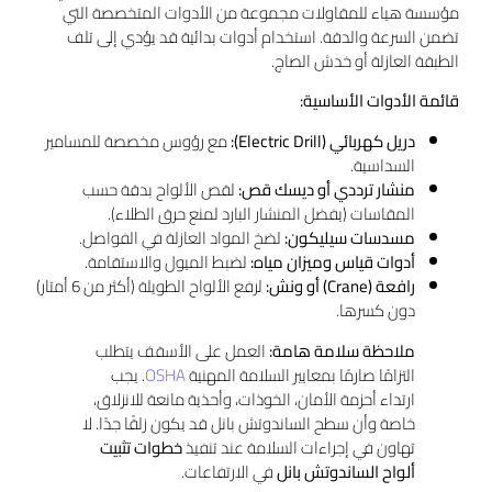
مؤسسة هياء للمقاولات مجموعة من الأدوات المتخصصة التي
تضمن السرعة والدقة. استخدام أدوات بدائية قد يؤدي إلى تلف
الطبقة العازلة أو خدش الصاج.
قائمة الأدوات الأساسية:
دريل كهربائي (Electric Drill):
مع رؤوس مخصصة للمسامير
السداسية.
منشار ترددي أو ديسك قص:
لقص الألواح بدقة حسب
المقاسات (يفضل المنشار البارد لمنع حرق الطلاء).
مسدسات سيليكون:
لضخ المواد العازلة في الفواصل.
أدوات قياس وميزان مياه:
لضبط الميول والاستقامة.
رافعة (Crane) أو ونش:
لرفع الألواح الطويلة (أكثر من 6 أمتار)
دون كسرها.
ملاحظة سلامة هامة:
العمل على الأسقف يتطلب
التزامًا صارمًا بمعايير السلامة المهنية
OSHA
. يجب
ارتداء أحزمة الأمان، الخوذات، وأحذية مانعة للانزلاق،
خاصة وأن سطح الساندوتش بانل قد يكون زلقًا جدًا. لا
تهاون في إجراءات السلامة عند تنفيذ
خطوات تثبيت
ألواح الساندوتش بانل
في الارتفاعات.