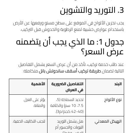
3. التوريد والتشوين
يجب تخزين الألواح في الموقع على سطح مستوٍ ورفعها عن الأرض
باستخدام عوارض خشبية لمنع الرطوبة والخدوش قبل التركيب.
جدول 1: ما الذي يجب أن يتضمنه
عرض السعر؟
عند طلب خدمة تركيب، تأكد من أن عرض السعر يشمل التفاصيل
التالية لضمان
طريقة تركيب أسقف ساندوتش بانل
متكاملة:
البند
التفاصيل الضرورية
الأهمية
في العرض
نوع الألواح
تحديد السماكة (5،
يؤثر على العزل
7.5، 10 سم) والكثافة
والمتانة.
(40-42 كجم/م3).
الهيكل المعدني
هل يشمل التوريد
لتجنب التكاليف الخفية.
التيوبات والجسور أم
التركيب فقط؟