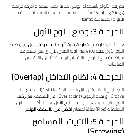
يتم رفع الألواح باستخدام الونش بعناية. يجب استخدام أحزمة عريضة
(Webbing Slings) بدلًا من السلاسل الحديدية لتجنب تلف حواف
الألواح المتشابكة (Joints).
المرحلة 3: وضع اللوح الأول
هذه أهم خطوة في
خطوات تثبيت ألواح الساندوتش بانل
. يجب ضبط
اللوح الأول بدقة 100% مع زاوية المبنى، لأن أي ميل بسيط هنا
سيتضاعف مع الألواح التالية. يتم تثبيته مؤقتًا حتى التأكد من
القياسات.
المرحلة 4: نظام التداخل (Overlap)
تتميز ألواح الساندوتش بانل بنظام “الذكر والأنثى” (Tongue and
Groove) أو نظام الركوب (Overlapping). في الأسقف، يتم تركيب
اللوح الثاني بحيث يغطي طرف اللوح الأول. يجب التأكد من تطابق
التضليعات (Ribs) تمامًا لضمان
أفضل عزل للأسقف الهنجر
.
المرحلة 5: التثبيت بالمسامير
(Screwing)