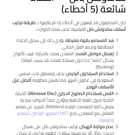
شائعة (5 أخطاء)
حتى المحترفون قد يقعون في أخطاء إذا لم يلتزموا بـ
طريقة تركيب
أسقف ساندوتش بانل
القياسية. تجنب هذه الكوارث:
شد المسامير بقوة مفرطة:
يؤدي ذلك إلى سحق الجلدة
المطاطية وتدمير العزل المائي.
إهمال فواصل التمدد:
المعدن يتمدد بالحرارة؛ تثبيت الألواح
بشكل “جامد” جدًا دون مساحة للتمدد قد يسبب انبعاجًا
(Buckling).
استخدام السيلكون الرخيص:
يجف ويتشقق تحت شمس
السعودية في غضون أشهر، مما يفشل منظومة
أفضل عزل
للأسقف الهنجر
.
القص باستخدام الصاروخ الحراري (Abrasive Disc):
الحرارة
الناتجة تحرق طبقة الجلفنة وتؤدي لصدأ الحواف بسرعة.
يفضل دائمًا المقصات الباردة (Nibblers). للمزيد عن معايير
التعامل مع المعادن، راجع
NIST (المعهد الوطني للمعايير
والتقنية)
.
عدم موازنة الهيكل:
تركيب ساندوتش بانل على هيكل
حديدي مائل أو غير مستوٍ سيؤدي لظهور فراغات لا يمكن