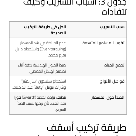
جدول 3: أسباب التسريب وكيف
تتفاداه
سبب التسريب
الحل في طريقة التركيب
الصحيحة
ثقوب المسامير المتسعة
عدم المبالغة في شد المسمار
(Over-torquing) واستخدام دريل
بعزم محدد.
تجمع المياه
ضبط الميول الهندسية بدقة أثناء
تصميم الهيكل المعدني.
فواصل الألواح
استخدام سيليكون “ستراكشر”
وشرائط بيوتيل (Butyl) عند التداخلات.
الصدأ حول المسمار
تنظيف برادة الحديد (Swarth) فورًا
بعد الثقب، لأن تركها يسبب الصدأ
السريع.
طريقة تركيب أسقف