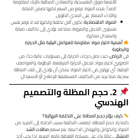
للأشعة فوق البنفسجية، والمعادن المطلية بالزنك لمقاومة
الصدأ. هذه المواد ترفع من السعر لكنها تضمن المتانة
والأداء الممتاز على المدى الطويل.
المواد الاقتصادية:
تكون أقل تكلفة ولكنها قد لا توفر نفس
مستوى التحمل والمرونة، مما قد يؤدي إلى تكاليف صيانة
واستبدال متكررة.
أهمية اختيار مواد مقاومة للعوامل البيئية مثل الحرارة
والرطوبة
في
الرياض
، حيث تصل درجات الحرارة إلى مستويات عالية جدًا، من
الضروري اختيار مواد تتحمل الحرارة المرتفعة، الرطوبة، والعواصف
الرملية. أي تهاون في اختيار المواد يمكن أن يؤدي إلى تلف المظلة
بسرعة، مما يزيد من التكاليف المستقبلية للإصلاح أو الاستبدال.
2. حجم المظلة والتصميم
الهندسي
كيف يؤثر حجم المظلة على التكلفة النهائية؟
كلما زاد حجم المظلة، ارتفعت التكلفة بسبب الحاجة إلى المزيد من
المواد والكوابل والهياكل الداعمة. يتم تسعير
مظلات الشد
الإنشائي
غالبًا بناءً على مساحة التغطية بالمتر المربع، لذا يجب أخذ