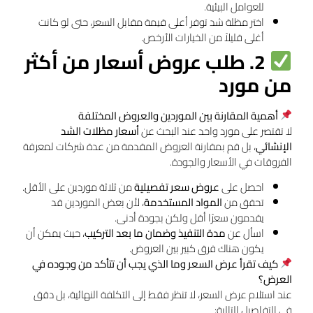
للعوامل البيئية.
اختر مظلة شد توفر أعلى قيمة مقابل السعر، حتى لو كانت
أغلى قليلاً من الخيارات الأرخص.
2. طلب عروض أسعار من أكثر
من مورد
أهمية المقارنة بين الموردين والعروض المختلفة
لا تقتصر على مورد واحد عند البحث عن
أسعار مظلات الشد
الإنشائي
، بل قم بمقارنة العروض المقدمة من عدة شركات لمعرفة
الفروقات في الأسعار والجودة.
احصل على
عروض سعر تفصيلية
من ثلاثة موردين على الأقل.
تحقق من
المواد المستخدمة
، لأن بعض الموردين قد
يقدمون سعرًا أقل ولكن بجودة أدنى.
اسأل عن
مدة التنفيذ وضمان ما بعد التركيب
، حيث يمكن أن
يكون هناك فرق كبير بين العروض.
كيف تقرأ عرض السعر وما الذي يجب أن تتأكد من وجوده في
العرض؟
عند استلام عرض السعر، لا تنظر فقط إلى التكلفة النهائية، بل دقق
في التفاصيل التالية: