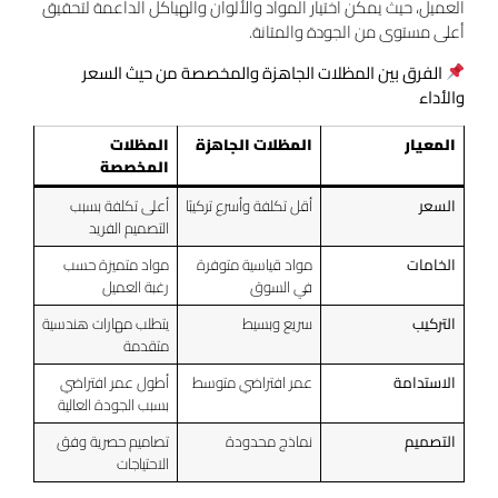
العميل، حيث يمكن اختيار المواد والألوان والهياكل الداعمة لتحقيق
أعلى مستوى من الجودة والمتانة.
الفرق بين المظلات الجاهزة والمخصصة من حيث السعر
والأداء
المعيار
المظلات الجاهزة
المظلات
المخصصة
السعر
أقل تكلفة وأسرع تركيبًا
أعلى تكلفة بسبب
التصميم الفريد
الخامات
مواد قياسية متوفرة
مواد متميزة حسب
في السوق
رغبة العميل
التركيب
سريع وبسيط
يتطلب مهارات هندسية
متقدمة
الاستدامة
عمر افتراضي متوسط
أطول عمر افتراضي
بسبب الجودة العالية
التصميم
نماذج محدودة
تصاميم حصرية وفق
الاحتياجات