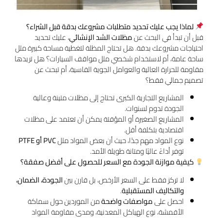
لماذا يجب عليك تحديد متطلبات مشروعك بدقة قبل الشراء؟
قبل أن تبدأ في البحث عن
مظلات الشد الإنشائي
، عليك تحديد
احتياجات مشروعك بدقة. هل تحتاج المظلة لتغطية مساحة كبيرة مثل
ساحة عامة، أم لاستخدام شخصي مثل مواقف السيارات؟ هل تريدها
مقاومة للحرارة العالية والعوامل الجوية القاسية، أم تبحث عن
تصميم جمالي فقط؟
المشاريع التجارية الكبرى تحتاج إلى مظلات متينة وعالية
الجودة تدوم لسنوات.
المشاريع الصغيرة أو المؤقتة يمكن أن تعتمد على مظلات
اقتصادية بتكلفة أقل.
نوع المواد مهم جدًا، حيث أن بعض المواد مثل
PVC أو PTFE
توفر أداءً عاليًا ومتانة طويلة الأمد.
كيفية موازنة الجودة مع السعر للحصول على أفضل صفقة؟
لا تركز فقط على السعر الأرخص، بل قارن بين
الجودة، الضمان،
والتكاليف المستقبلية
.
احصل على
مواصفات واضحة
من الموردين حول سماكة
الأقمشة، نوع الهياكل المعدنية، ومدى مقاومة المواد