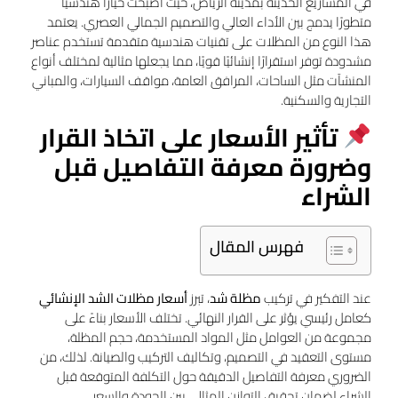
في المشاريع الحديثة بمدينة الرياض، حيث أصبحت خيارًا هندسيًا
متطورًا يدمج بين الأداء العالي والتصميم الجمالي العصري. يعتمد
هذا النوع من المظلات على تقنيات هندسية متقدمة تستخدم عناصر
مشدودة توفر استقرارًا إنشائيًا قويًا، مما يجعلها مثالية لمختلف أنواع
المنشآت مثل الساحات، المرافق العامة، مواقف السيارات، والمباني
التجارية والسكنية.
تأثير الأسعار على اتخاذ القرار
وضرورة معرفة التفاصيل قبل
الشراء
فهرس المقال
عند التفكير في تركيب
مظلة شد
، تبرز
أسعار مظلات الشد الإنشائي
كعامل رئيسي يؤثر على القرار النهائي. تختلف الأسعار بناءً على
مجموعة من العوامل مثل المواد المستخدمة، حجم المظلة،
مستوى التعقيد في التصميم، وتكاليف التركيب والصيانة. لذلك، من
الضروري معرفة التفاصيل الدقيقة حول التكلفة المتوقعة قبل
الشراء لضمان تحقيق التوازن المثالي بين الجودة والسعر.