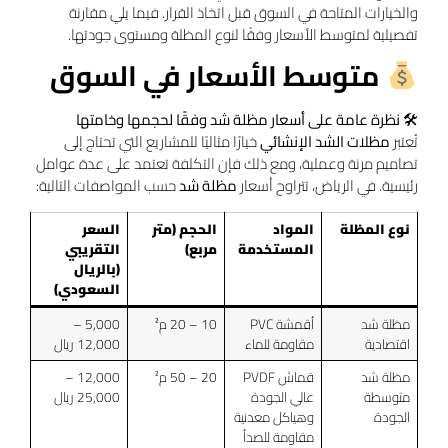
والخيارات المتاحة في السوق قبل اتخاذ القرار. فيما يلي مقارنة
تفصيلية لمتوسط الأسعار وفقًا لنوع المظلة ومستوى جودتها.
متوسط الأسعار في السوق
🛠
نظرة عامة على أسعار مظلة شد وفقًا لحجمها وخامتها
تُعتبر
مظلات الشد الإنشائي
خيارًا مثاليًا للمشاريع التي تحتاج إلى
تصاميم مرنة وعملية، ومع ذلك فإن التكلفة تعتمد على عدة عوامل
رئيسية. في الرياض، تتراوح أسعار
مظلة شد
حسب المواصفات التالية:
نوع المظلة
المواد
الحجم (متر
السعر
المستخدمة
مربع)
التقريبي
(بالريال
السعودي)
مظلة شد
أقمشة PVC
10 – 20 م²
5,000 –
اقتصادية
مقاومة للماء
12,000 ريال
مظلة شد
قماش PVDF
20 – 50 م²
12,000 –
متوسطة
عالي الجودة
25,000 ريال
الجودة
وهياكل معدنية
مقاومة للصدأ