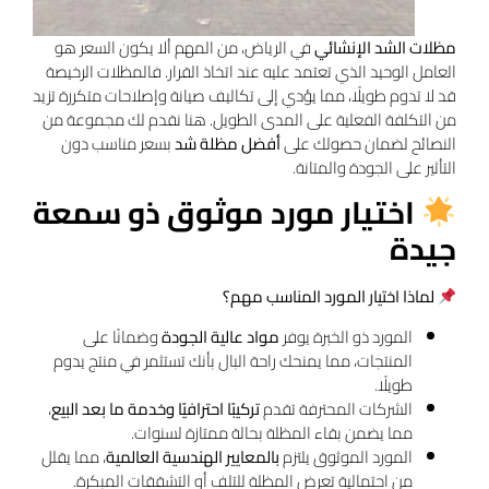
مظلات الشد الإنشائي
في الرياض، من المهم ألا يكون السعر هو
العامل الوحيد الذي تعتمد عليه عند اتخاذ القرار. فالمظلات الرخيصة
قد لا تدوم طويلًا، مما يؤدي إلى تكاليف صيانة وإصلاحات متكررة تزيد
من التكلفة الفعلية على المدى الطويل. هنا نقدم لك مجموعة من
النصائح لضمان حصولك على
أفضل مظلة شد
بسعر مناسب دون
التأثير على الجودة والمتانة.
اختيار مورد موثوق ذو سمعة
جيدة
لماذا اختيار المورد المناسب مهم؟
المورد ذو الخبرة يوفر
مواد عالية الجودة
وضمانًا على
المنتجات، مما يمنحك راحة البال بأنك تستثمر في منتج يدوم
طويلًا.
الشركات المحترفة تقدم
تركيبًا احترافيًا وخدمة ما بعد البيع
،
مما يضمن بقاء المظلة بحالة ممتازة لسنوات.
المورد الموثوق يلتزم
بالمعايير الهندسية العالمية
، مما يقلل
من احتمالية تعرض المظلة للتلف أو التشققات المبكرة.