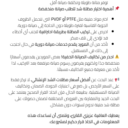
توفر متانة طويلة وتكلفة صيانة أقل.
أهمية اختيار مظلة شد تتطلب صيانة منخفضة
اختر مواد متينة مثل
PTFE أو PVDF
التي تتحمل الظروف
الجوية القاسية لفترة طويلة دون الحاجة إلى صيانة دورية.
احرص على
تركيب المظلة بطريقة احترافية
لتجنب أي أخطاء
قد تؤدي إلى تلف مبكر.
تأكد من أن
المورد يقدم خدمات صيانة دورية
في حال احتجت
إلى ذلك في المستقبل.
احذر من تكاليف الصيانة الخفية!
بعض الموردين يقدمون أسعارًا
منخفضة جدًا ولكنهم يفرضون رسوم صيانة مرتفعة بعد التركيب، لذا
تأكد من معرفة جميع التكاليف مسبقًا.
عند البحث عن
أفضل أسعار مظلات الشد الإنشائي
، لا تركز فقط
على السعر الأرخص، بل ضع في اعتبارك الجودة، الضمان، وتكاليف
الصيانة المستقبلية. بطبيعة الحال، فإن اتخاذ القرار الصحيح يعتمد على
البحث الجيد والمقارنة بين العروض المختلفة لضمان حصولك على
مظلة شد متينة تدوم لسنوات دون مشاكل.
يعطيك العافية عزيزي القارئ، ونتمنى أن تساعدك هذه
المعلومات في اتخاذ قرار حكيم لمشروعك
.