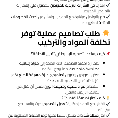
اشترك في
النشرات البريدية للموردين
للحصول على إشعارات
بالعروض الجديدة.
قم بالتواصل مباشرة مع الموردين واسأل عن
أحدث الخصومات
المتاحة
لمشروعك.
طلب تصاميم عملية توفر
تكلفة المواد والتركيب
كيف يساعد التصميم البسيط في تقليل التكلفة؟
كلما زاد تعقيد التصميم، زادت الحاجة إلى
مواد إضافية
وهندسة متخصصة
، مما يرفع التكلفة.
بعض الموردين يوفرون
تصاميم جاهزة مسبقة الصنع
تكون
أقل تكلفة من التصاميم المخصصة.
استخدام
مواد عملية وخفيفة الوزن
يمكن أن يقلل من
تكاليف التركيب والنقل.
كيف تختار تصميمًا اقتصاديًا؟
ناقش مع المورد إمكانية
تعديل التصميم
بحيث يتناسب مع
ميزانيتك.
اختر
مظلة شد
ذات هيكل بسيط لكنها توفر الحماية المطلوبة من