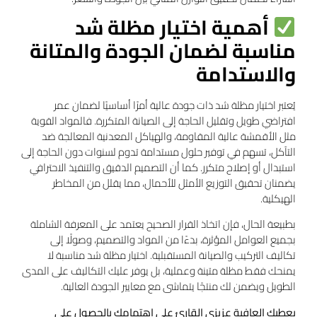
أهمية اختيار مظلة شد
مناسبة لضمان الجودة والمتانة
والاستدامة
يُعتبر اختيار مظلة شد ذات جودة عالية أمرًا أساسيًا لضمان عمر
افتراضي طويل وتقليل الحاجة إلى الصيانة المتكررة. فالمواد القوية
مثل الأقمشة عالية المقاومة، والهياكل المعدنية المعالجة ضد
التآكل، تسهم في توفير حلول مستدامة تدوم لسنوات دون الحاجة إلى
استبدال أو إصلاح متكرر. كما أن التصميم الدقيق والتنفيذ الاحترافي
يضمنان تحقيق التوزيع الأمثل للأحمال، مما يقلل من المخاطر
الهيكلية.
بطبيعة الحال، فإن اتخاذ القرار الصحيح يعتمد على المعرفة الشاملة
بجميع العوامل المؤثرة، بدءًا من المواد والتصميم، وصولًا إلى
تكاليف التركيب والصيانة المستقبلية. اختيار مظلة شد مناسبة لا
يمنحك فقط مظلة متينة وعملية، بل يوفر عليك التكاليف على المدى
الطويل ويضمن لك منتجًا يتماشى مع معايير الجودة العالية.
يعطيك العافية عزيزي القارئ على اهتمامك بالحصول على