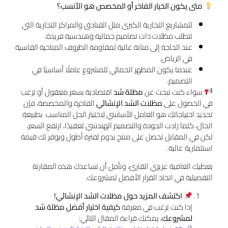
متى يكون الخيار الفاخر أو المخصص هو الأنسب؟
للمشاريع التجارية الكبرى مثل الفنادق والمراكز التجارية التي
تتطلب مظلات ذات تصاميم جمالية وهندسية فريدة.
عند الحاجة إلى متانة عالية لمقاومة الظروف المناخية القاسية
في الرياض.
عندما يكون المظهر الجمالي للمشروع عاملًا أساسيًا في
التصميم.
سواء كنت تبحث عن
مظلة شد
اقتصادية بسعر معقول أو ترغب
في الحصول على
مظلات الشد الإنشائي
الفاخرة والمخصصة، فإن
تحديد احتياجاتك هو العامل الأساسي لاختيار الحل المناسب. بطبيعة
الحال، كلما زادت الجودة والتصميم الهندسي تعقيدًا، ارتفع السعر،
لكن في المقابل تحصل على منتج يدوم لفترة أطول ويوفر لك قيمة
استثمارية عالية.
يعطيك العافية عزيزي القارئ، ونأمل أن تساعدك هذه المقارنة
التفصيلية في اتخاذ القرار الأفضل لمشروعك.
اكتشف المزيد حول مظلات الشد الإنشائي!
إذا كنت ترغب في معرفة
كيفية اختيار أفضل مظلة شد
لمشروعك
، يمكنك قراءة المقال التالي: