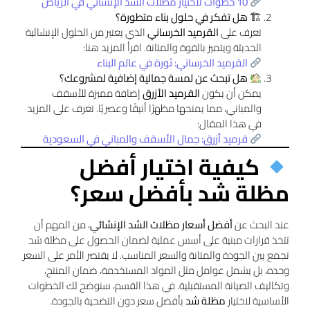
10 خطوات لاختيار مظلات الشد الإنشائي في الرياض
🏗 هل تفكر في حلول بناء متطورة؟
تعرف على
القرميد الخرساني
الذي يعتبر من الحلول الإنشائية
الحديثة ويتميز بالقوة والمتانة. اقرأ المزيد هنا:
القرميد الخرساني: ثورة في عالم البناء
هل تبحث عن لمسة جمالية إضافية لمشروعك؟
يمكن أن يكون
القرميد الأزرق
إضافة مميزة للأسقف
والمباني، مما يمنحها مظهرًا أنيقًا وعصريًا. تعرف على المزيد
في هذا المقال:
قرميد أزرق: جمال الأسقف والمباني في السعودية
كيفية اختيار أفضل
مظلة شد بأفضل سعر؟
عند البحث عن
أفضل أسعار مظلات الشد الإنشائي
، من المهم أن
تتخذ قرارات مبنية على أسس عملية لضمان الحصول على مظلة شد
تجمع بين الجودة والمتانة والسعر المناسب. لا يقتصر الأمر على السعر
وحده، بل يشمل عوامل مثل المواد المستخدمة، ضمان المنتج،
وتكاليف الصيانة المستقبلية. في هذا القسم، سنوضح لك الخطوات
الأساسية لاختيار
مظلة شد
بأفضل سعر دون التضحية بالجودة.