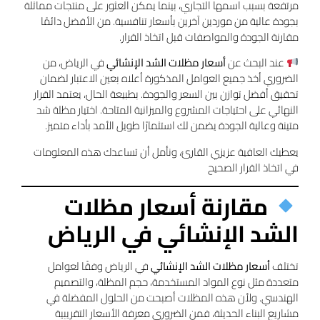
مرتفعة بسبب اسمها التجاري، بينما يمكن العثور على منتجات مماثلة
بجودة عالية من موردين آخرين بأسعار تنافسية. من الأفضل دائمًا
مقارنة الجودة والمواصفات قبل اتخاذ القرار.
عند البحث عن
أسعار مظلات الشد الإنشائي
في الرياض، من
الضروري أخذ جميع العوامل المذكورة أعلاه بعين الاعتبار لضمان
تحقيق أفضل توازن بين السعر والجودة. بطبيعة الحال، يعتمد القرار
النهائي على احتياجات المشروع والميزانية المتاحة. اختيار مظلة شد
متينة وعالية الجودة يضمن لك استثمارًا طويل الأمد بأداء متميز.
يعطيك العافية عزيزي القارئ، ونأمل أن تساعدك هذه المعلومات
في اتخاذ القرار الصحيح
مقارنة أسعار مظلات
الشد الإنشائي في الرياض
تختلف
أسعار مظلات الشد الإنشائي
في الرياض وفقًا لعوامل
متعددة مثل نوع المواد المستخدمة، حجم المظلة، والتصميم
الهندسي. ولأن هذه المظلات أصبحت من الحلول المفضلة في
مشاريع البناء الحديثة، فمن الضروري معرفة الأسعار التقريبية