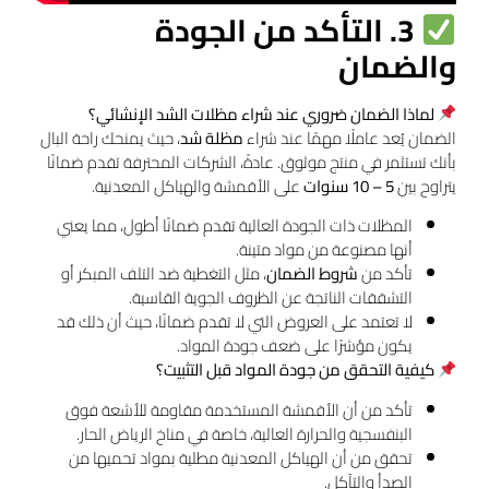
3. التأكد من الجودة
والضمان
لماذا الضمان ضروري عند شراء مظلات الشد الإنشائي؟
الضمان يُعد عاملًا مهمًا عند شراء
مظلة شد
، حيث يمنحك راحة البال
بأنك تستثمر في منتج موثوق. عادةً، الشركات المحترفة تقدم ضمانًا
يتراوح بين
5 – 10 سنوات
على الأقمشة والهياكل المعدنية.
المظلات ذات الجودة العالية تقدم ضمانًا أطول، مما يعني
أنها مصنوعة من مواد متينة.
تأكد من
شروط الضمان
، مثل التغطية ضد التلف المبكر أو
التشققات الناتجة عن الظروف الجوية القاسية.
لا تعتمد على العروض التي لا تقدم ضمانًا، حيث أن ذلك قد
يكون مؤشرًا على ضعف جودة المواد.
كيفية التحقق من جودة المواد قبل التثبيت؟
تأكد من أن الأقمشة المستخدمة مقاومة للأشعة فوق
البنفسجية والحرارة العالية، خاصة في مناخ الرياض الحار.
تحقق من أن الهياكل المعدنية مطلية بمواد تحميها من
الصدأ والتآكل.