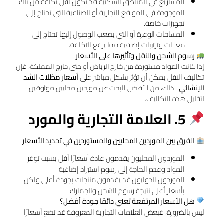
المشاريع في المناطق السكنية قد تكون أقل تكلفة من تلك
الموجودة في المواقع التجارية أو الصناعية التي تحتاج إلى
تجهيزات خاصة.
المساحات الوعرة أو التي يصعب الوصول إليها تحتاج إلى
معدات وترتيبات إضافية مما يرفع التكلفة.
رسوم الشحن والنقل وتأثيرها على الأسعار
إذا كانت المواد مستوردة من خارج الرياض أو حتى خارج المملكة، فإن
تكاليف النقل يمكن أن تؤثر بشكل مباشر على
أسعار مظلات الشد
الإنشائي
. لذلك، من الأفضل البحث عن موردين محليين موثوقين
لتقليل هذه التكاليف.
5. العلامة التجارية والمورد
الفرق بين الموردين المحليين والمستوردين في تحديد الأسعار
الموردون المحليون يقدمون عادة أسعارًا أقل بسبب توفر
المواد وعدم الحاجة إلى رسوم استيراد إضافية.
الموردون الدوليون قد يقدمون منتجات بجودة أعلى ولكن
بأسعار أعلى نتيجة رسوم الشحن والجمارك.
هل الأسعار المرتفعة تعني دائمًا جودة أفضل؟
ليس بالضرورة، فبعض العلامات التجارية المعروفة قد تضع أسعارًا