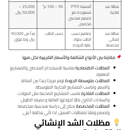
مظلة شد
أقمشة PTFE
50 – 100 م²
25,000 –
فاخرة
مستوردة مع
50,000 ريال
تصميم هندسي
مخصص
مظلة شد
تصاميم حسب
حسب الطلب
تبدأ من 50,000
إنشائي
الطلب بمواد
ريال وما فوق
مخصصة
عالية الجودة
مقارنة بين الأنواع الشائعة والأسعار التقريبية لكل منها
المظلات الاقتصادية
مناسبة للاستخدام الشخصي والمشاريع
الصغيرة.
المظلات متوسطة الجودة
توفر مزيجًا جيدًا بين المتانة
والسعر، وتناسب المشاريع التجارية المتوسطة.
المظلات الفاخرة
تناسب المشاريع الضخمة مثل المولات
والساحات الكبرى نظرًا لجودتها العالية وعمرها الطويل.
المظلات المخصصة
تحتاج إلى دراسة هندسية متخصصة
وتُصمم وفقًا لمتطلبات العميل، لذا تأتي بتكلفة أعلى.
مظلات الشد الإنشائي