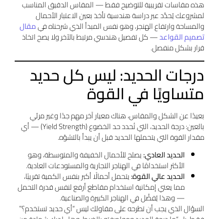
هذه مقاسات تقريبية للتوضيح فقط — المقاس الدقيق المناسب
لمشروعك يُحدَّد عبر دراسة هندسية تأخذ بعين الاعتبار الأحمال
والمساحة وارتفاع الهنجر، وهو نفس المبدأ الذي شرحناه في
مقال
تصميم القواعد
— كل تفصيل هندسي مرتبط بالآخر ولا يصح اتخاذ
قرار بشكل منفصل.
درجات الحديد: ليس كل حديد
متساويًا في القوة
بعيدًا عن الشكل والمقاس، هناك معيار آخر مهم جدًا وغير مرئي
بالعين: درجة الحديد، التي تُحدد حد الخضوع (Yield Strength) — أي
مقدار القوة التي يتحملها الحديد قبل أن يبدأ بالتشوّه.
الحديد العادي:
يصلح للأحمال الخفيفة والمتوسطة، وهو
الأكثر استخدامًا في الهناجر التجارية والمستودعات العادية.
الحديد عالي القوة:
يتحمل أحمالًا أكبر بنفس الكمية تقريبًا،
مما يعني إمكانية استخدام مقاطع أرفع لنفس قدرة التحمل
— وهذا يُفضَّل في الهناجر الكبيرة والصناعية.
السؤال الذي يجب أن تطرحه على مقاولك ليس “أي حديد تستخدم؟”