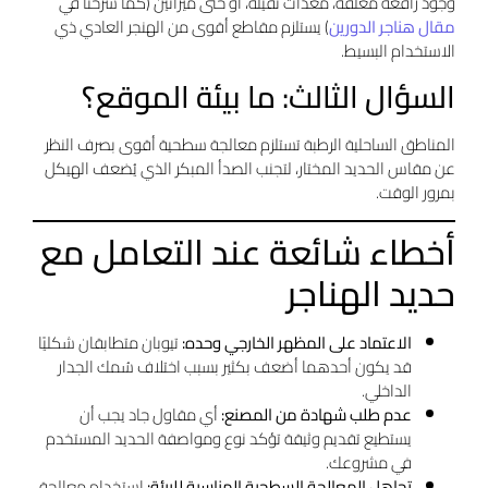
وجود رافعة معلّقة، معدات ثقيلة، أو حتى ميزانين (كما شرحنا في
مقال هناجر الدورين
) يستلزم مقاطع أقوى من الهنجر العادي ذي
الاستخدام البسيط.
السؤال الثالث: ما بيئة الموقع؟
المناطق الساحلية الرطبة تستلزم معالجة سطحية أقوى بصرف النظر
عن مقاس الحديد المختار، لتجنب الصدأ المبكر الذي يُضعف الهيكل
بمرور الوقت.
أخطاء شائعة عند التعامل مع
حديد الهناجر
الاعتماد على المظهر الخارجي وحده:
تيوبان متطابقان شكليًا
قد يكون أحدهما أضعف بكثير بسبب اختلاف سُمك الجدار
الداخلي.
عدم طلب شهادة من المصنع:
أي مقاول جاد يجب أن
يستطيع تقديم وثيقة تؤكد نوع ومواصفة الحديد المستخدم
في مشروعك.
تجاهل المعالجة السطحية المناسبة للبيئة:
استخدام معالجة