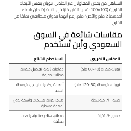
التساهل من بعض المقاولين غير الجادين. تيوبان بنفس الأبعاد
الخارجية (100×100) قد يختلفان كليًا في القوة إذا كان سُمك
أحدهما 2 ملم والآخر 4 ملم، رغم أنهما يبدوان متطابقين تمامًا من
الخارج.
مقاسات شائعة في السوق
السعودي وأين تُستخدم
المقاس التقريبي
الاستخدام الشائع
تيوبات صغيرة (40-60 ملم)
دعامات ثانوية، تفاصيل صغيرة،
مظلات خفيفة
تيوبات متوسطة (80-120 ملم)
أعمدة وكمرات الهناجر متوسطة
الحجم
جسور I/H متوسطة
هناجر كبيرة، مساحات واسعة بدون
أعمدة وسطية
جسور I/H ثقيلة
مصانع، هناجر صناعية، رافعات
معلّقة