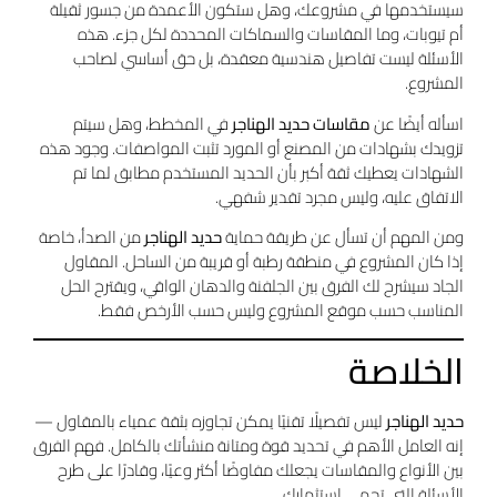
سيستخدمها في مشروعك، وهل ستكون الأعمدة من جسور ثقيلة
أم تيوبات، وما المقاسات والسماكات المحددة لكل جزء. هذه
الأسئلة ليست تفاصيل هندسية معقدة، بل حق أساسي لصاحب
المشروع.
اسأله أيضًا عن
مقاسات حديد الهناجر
في المخطط، وهل سيتم
تزويدك بشهادات من المصنع أو المورد تثبت المواصفات. وجود هذه
الشهادات يعطيك ثقة أكبر بأن الحديد المستخدم مطابق لما تم
الاتفاق عليه، وليس مجرد تقدير شفهي.
ومن المهم أن تسأل عن طريقة حماية
حديد الهناجر
من الصدأ، خاصة
إذا كان المشروع في منطقة رطبة أو قريبة من الساحل. المقاول
الجاد سيشرح لك الفرق بين الجلفنة والدهان الواقي، ويقترح الحل
المناسب حسب موقع المشروع وليس حسب الأرخص فقط.
الخلاصة
حديد الهناجر
ليس تفصيلًا تقنيًا يمكن تجاوزه بثقة عمياء بالمقاول —
إنه العامل الأهم في تحديد قوة ومتانة منشأتك بالكامل. فهم الفرق
بين الأنواع والمقاسات يجعلك مفاوضًا أكثر وعيًا، وقادرًا على طرح
الأسئلة التي تحمي استثمارك.