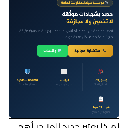
مؤسسة هياء للمقاولات العامة
حديد بشهادات موثّقة
لا تخمين ولا مجازفة
نُحدد نوع ومقاس الحديد المناسب لمشروعك بدراسة هندسية دقيقة،
مع شهادة مصنع لكل دفعة مواد.
استشارة مجانية
واتساب
جسور I/H
تيوبات
معالجة سطحية
للأحمال الثقيلة
خفيفة وسريعة
جلفنة أو طلاء واقٍ
شهادات مواد
توثيق لكل مشروع
لماذا يعتبر حديد الهناجر أهم