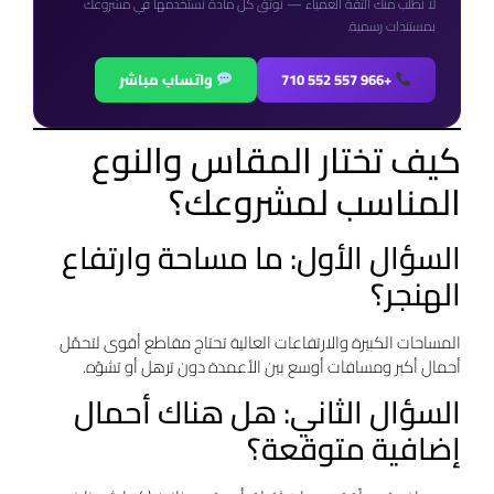
لا نطلب منك الثقة العمياء — نوثّق كل مادة نستخدمها في مشروعك
بمستندات رسمية.
+966 557 552 710
واتساب مباشر
كيف تختار المقاس والنوع
المناسب لمشروعك؟
السؤال الأول: ما مساحة وارتفاع
الهنجر؟
المساحات الكبيرة والارتفاعات العالية تحتاج مقاطع أقوى لتحمّل
أحمال أكبر ومسافات أوسع بين الأعمدة دون ترهل أو تشوّه.
السؤال الثاني: هل هناك أحمال
إضافية متوقعة؟