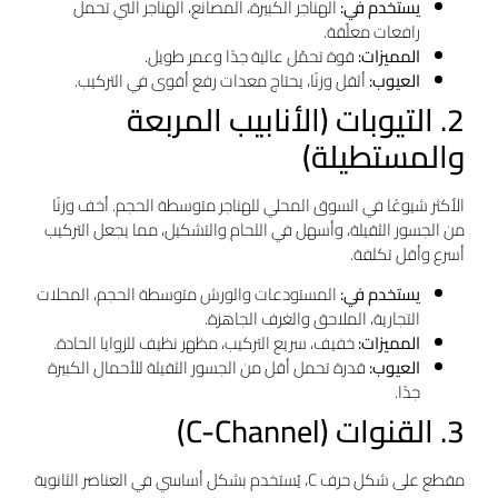
يستخدم في:
الهناجر الكبيرة، المصانع، الهناجر التي تحمل
رافعات معلّقة.
المميزات:
قوة تحمّل عالية جدًا وعمر طويل.
العيوب:
أثقل وزنًا، يحتاج معدات رفع أقوى في التركيب.
2. التيوبات (الأنابيب المربعة
والمستطيلة)
الأكثر شيوعًا في السوق المحلي للهناجر متوسطة الحجم. أخف وزنًا
من الجسور الثقيلة، وأسهل في اللحام والتشكيل، مما يجعل التركيب
أسرع وأقل تكلفة.
يستخدم في:
المستودعات والورش متوسطة الحجم، المحلات
التجارية، الملاحق والغرف الجاهزة.
المميزات:
خفيف، سريع التركيب، مظهر نظيف للزوايا الحادة.
العيوب:
قدرة تحمل أقل من الجسور الثقيلة للأحمال الكبيرة
جدًا.
3. القنوات (C-Channel)
مقطع على شكل حرف C، يُستخدم بشكل أساسي في العناصر الثانوية