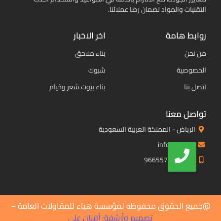
التقنيات والمواد لضمان رضا عملائنا.
روابط هامة
اخر الاخبار
من نحن
بناء ملاحق
الخصوصية
شبوك
اتصل بنا
بناء بيوت شعر وخيام
تواصل معنا
الرياض - المملكة العربية السعودية
info@hea.sa
+966557552710
@جميع الحقوق محفوظه لمؤسسة هياء للمقاولات العامة –
تصميم وأرشفة: أفنان علي