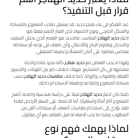
قرار قبل التنفيذ؟
عند التفكير في بناء هنجر جديد، قد ينشغل صاحب المشروع بالمساحة
والشكل الخارجي ونوع الكسوة، لكن القرار الأهم فعليًا هو
اختيار
حديد الهناجر
المناسب. فالحديد هو العنصر الذي يحمل السقف
والجدران ويقاوم الرياح والأحمال، وأي ضعف في نوعه أو سماكته
ينعكس مباشرة على أمان المنشأة وعمرها التشغيلي.
ولهذا لا يجب التعامل مع
حديد هناجر
كأنه مجرد مادة واحدة
متشابهة في كل المشاريع. فهناك اختلاف كبير بين التيوبات، والجسور
الثقيلة، والقنوات، والزوايا، كما تختلف
مقاسات حديد الهناجر
حسب
مساحة المشروع وارتفاعه وطبيعة الاستخدام داخله.
كلما كان اختيار
حديد الهناجر
مبنيًا على دراسة هندسية واضحة، أصبح
المشروع أكثر أمانًا واستقرارًا. أما الاعتماد على السعر الأرخص فقط
فقد يؤدي إلى استخدام مقاسات أضعف أو سماكات أقل من
المطلوب، وهذا ما يجب الانتباه له قبل التعاقد مع أي مقاول.
لماذا يهمك فهم نوع