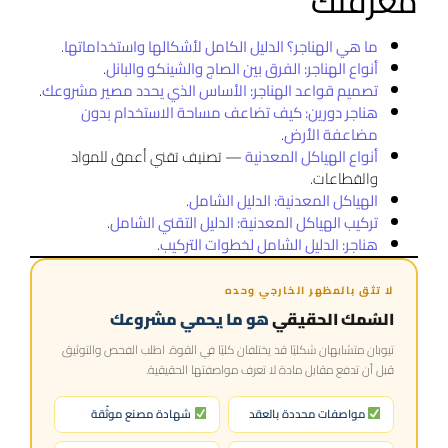
معرفتك
ما هي الهناجر؟ الدليل الكامل لأشكالها واستخداماتها
.
أنواع الهناجر: الفرق بين الصاج والشينكو والبانل
.
تصميم قواعد الهناجر: الأساس الذي يحدد مصير مشروعك
.
هناجر دورين: كيف تضاعف مساحة الاستخدام بدون
مضاعفة الأرض
.
أنواع الهياكل المعدنية
— تصنيف تقني أعمق للمواد
والقطاعات.
الهياكل المعدنية: الدليل الشامل
.
تركيب الهياكل المعدنية: الدليل التقني الشامل
.
هناجر: الدليل الشامل لخطوات التركيب
.
لا تثق بالمظهر الخارجي وحده
السُمك الحقيقي
هو ما يحمي مشروعك
تيوبان متشابهان شكليًا قد يختلفان كليًا في القوة. اطلب الفحص والتوثيق
قبل أن تدفع مقابل مادة لا تعرف مواصفتها الحقيقية.
مواصفات محددة بالعقد
شهادة مصنع موثّقة