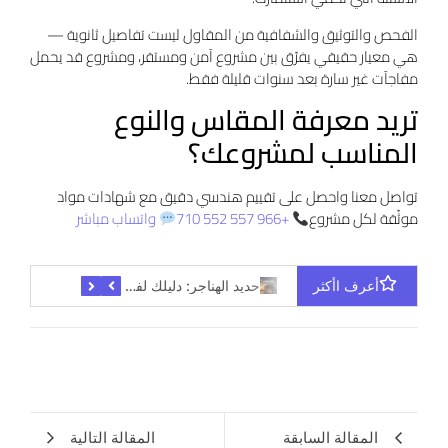
الفحص والتوثيق والشفافية من المقاول ليست تفاصيل ثانوية —
هي معيار حقيقي يفرّق بين مشروع آمن ومستقر، ومشروع قد يحمل
مفاجآت غير سارة بعد سنوات قليلة فقط.
تريد معرفة المقاس والنوع
المناسب لمشروعك؟
تواصل معنا واحصل على تقييم هندسي دقيق مع شهادات مواد
موثّقة لكل مشروع
+966 557 552 710
واتساب مباشر
حديد الهناجر: دليلك لفهم المقاسات والأنواع قبل التعاقد مع أي مقاول
عزل الهناجر: كيف تختار العازل المناسب الذي يوفر عليك تكاليف التكييف لسنوات؟
أعرف اأكثر
المقالة السابقة
المقالة التالية