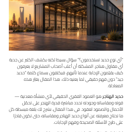
“أي نوع حديد تستخدمون؟” سؤال بسيط لكنه يكشف الكثير عن جدية
أي مقاول هناجر. المشكلة أن أغلب أصحاب المشاريع لا يعرفون
كيف يقيّمون الإجابة عندما تأتيهم، فيكتفون بسماع كلمة “حديد
جيد” دون فهم حقيقي لما يعنيه ذلك. هذا المقال يغيّر هذه
المعادلة.
حديد الهناجر
هو العمود الفقري الحقيقي لأي منشأة معدنية —
قوته ومقاساته وجودته تحدد مباشرة قدرة الهنجر على تحمّل
الأحمال والصمود لعقود. في هذا المقال، نشرح لك بلغة مبسطة كل
ما تحتاج معرفته عن أنواع حديد الهناجر ومقاساته، حتى تكون قادرًا
على طرح الأسئلة الصحيحة وفهم الإجابات.