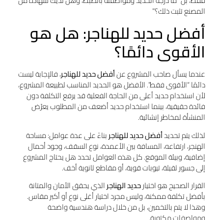
فقط، بل “ما درجة الحديد ومواصفته بالضبط، وهل لديك شهادة من
المصنع تثبت ذلك؟”
أفضل حديد للهناجر: هل هو
الأقوى دائمًا؟
عندما يسأل صاحب المشروع عن
أفضل حديد للهناجر
، فالإجابة ليست
دائمًا “الأقوى فقط”. الأفضل هو الحديد المناسب لطبيعة المشروع،
لأن استخدام حديد أعلى من الحاجة الفعلية قد يرفع التكلفة دون
فائدة حقيقية، بينما استخدام حديد أضعف من المطلوب يعرّض
المنشأة لمخاطر إنشائية.
لذلك يتم تحديد
أفضل حديد للهناجر
بناءً على عدة عوامل: مساحة
الهنجر، ارتفاعه، المسافة بين الأعمدة، نوع السقف، وجود أحمال
إضافية، وبيئة الموقع. كل هذه العوامل تحدد هل يحتاج المشروع
إلى جسور ثقيلة، تيوبات قوية، أو مقاطع ثانوية أخف.
القرار الصحيح هو اختيار
حديد الهناجر
الذي يحقق الأمان والمتانة
بأفضل تكلفة ممكنة، وليس مجرد اختيار أغلى نوع أو أكبر مقاس.
وهذا لا يتم بالتخمين، بل من خلال دراسة هندسية واضحة
ومواصفات مكتوبة.