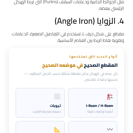
مثل الحوائط الجانبية ودعامات السقف (Purlins) التي تربط الهيكل
الرئيسي ببعضه.
4. الزوايا (Angle Iron)
مقطع على شكل حرف L، يُستخدم في التفاصيل الصغيرة، الدعامات،
وتقوية نقاط الربط بين العناصر الأساسية.
أنواع الحديد التي نستخدمها
المقطع الصحيح
في موضعه الصحيح
كل عنصر في الهيكل يحتاج مقطعًا مختلفًا بحسب الحمل المطلوب —
نحسبها بدقة لا بالتخمين.
I-Beam / H-Beam
تيوبات
أعمدة وكمرات ثقيلة
خفيفة وسريعة التركيب