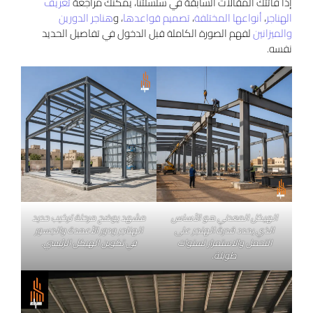
إذا فاتتك المقالات السابقة في سلسلتنا، يمكنك مراجعة
تعريف
الهناجر
،
أنواعها المختلفة
،
تصميم قواعدها
، و
هناجر الدورين
والميزانين
لفهم الصورة الكاملة قبل الدخول في تفاصيل الحديد
نفسه.
الهيكل المعدني هو الأساس
مشهد يوضح مرحلة تركيب حديد
الذي يحدد قدرة الهنجر على
الهناجر ودور الأعمدة والجسور
التحمل والاستمرار لسنوات
في تكوين الهيكل الرئيسي.
طويلة.