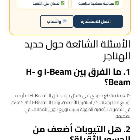
معالجة سطحية مناسبة
ضمان على التنفيذ
اتصل للاستشارة
واتساب
الأسئلة الشائعة حول حديد
الهناجر
1. ما الفرق بين I-Beam و H-
Beam؟
كلاهما مقطع حديدي على شكل حرف، لكن الـ H-Beam له أوجه
أوسع مما يجعله أكثر استقرارًا للأعمدة، بينما الـ I-Beam أكثر كفاءة
في الكمرات الأفقية الطويلة بسبب توزيع الوزن المختلف في
تصميمه.
2. هل التيوبات أضعف من
الجسور الثقيلة؟