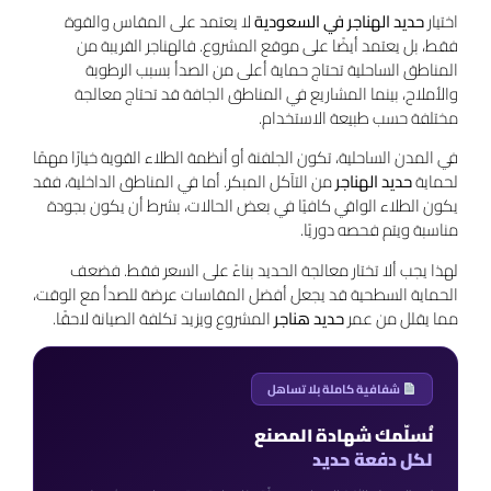
اختيار
حديد الهناجر في السعودية
لا يعتمد على المقاس والقوة
فقط، بل يعتمد أيضًا على موقع المشروع. فالهناجر القريبة من
المناطق الساحلية تحتاج حماية أعلى من الصدأ بسبب الرطوبة
والأملاح، بينما المشاريع في المناطق الجافة قد تحتاج معالجة
مختلفة حسب طبيعة الاستخدام.
في المدن الساحلية، تكون الجلفنة أو أنظمة الطلاء القوية خيارًا مهمًا
لحماية
حديد الهناجر
من التآكل المبكر. أما في المناطق الداخلية، فقد
يكون الطلاء الواقي كافيًا في بعض الحالات، بشرط أن يكون بجودة
مناسبة ويتم فحصه دوريًا.
لهذا يجب ألا تختار معالجة الحديد بناءً على السعر فقط. فضعف
الحماية السطحية قد يجعل أفضل المقاسات عرضة للصدأ مع الوقت،
مما يقلل من عمر
حديد هناجر
المشروع ويزيد تكلفة الصيانة لاحقًا.
شفافية كاملة بلا تساهل
نُسلّمك شهادة المصنع
لكل دفعة حديد