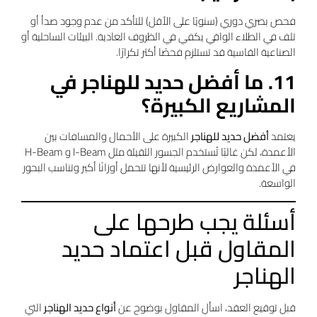
فحص بصري دوري (سنويًا على الأقل) للتأكد من عدم وجود صدأ أو
تلف في الطلاء الواقي يكفي في الظروف العادية. البيئات الساحلية أو
الصناعية القاسية قد تستلزم فحصًا أكثر تكرارًا.
11. ما أفضل حديد للهناجر في
المشاريع الكبيرة؟
يعتمد
أفضل حديد للهناجر
الكبيرة على الأحمال والمسافات بين
الأعمدة، لكن غالبًا تُستخدم الجسور الثقيلة مثل I-Beam و H-Beam
في الأعمدة والعوارض الرئيسية لأنها تتحمل أوزانًا أكبر وتناسب البحور
الواسعة.
أسئلة يجب طرحها على
المقاول قبل اعتماد حديد
الهناجر
قبل توقيع العقد، اسأل المقاول بوضوح عن
أنواع حديد الهناجر
التي