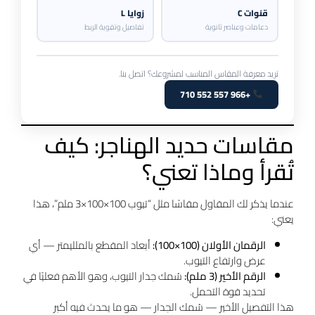
قنوات C
زوايا L
دعامات وعناصر ثانوية
تفاصيل وتقوية الربط
تريد معرفة المقاس المناسب لمشروعك؟ اتصل بنا.
+966 557 552 710
مقاسات حديد الهناجر: كيف
تُقرأ وماذا تعني؟
عندما يذكر لك المقاول مقاسًا مثل “تيوب 100×100×3 ملم”، هذا
يعني:
الرقمان الأولان (100×100):
أبعاد المقطع بالملليمتر — أي
عرض وارتفاع التيوب.
الرقم الأخير (3 ملم):
سُمك جدار التيوب، وهو الأهم فعليًا في
تحديد قوة التحمل.
هذا التفصيل الأخير — سُمك الجدار — هو ما يحدث فيه أكبر