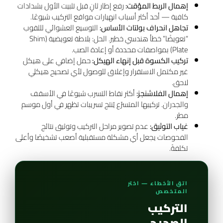
إهمال الربط المؤقت:
رفع إطار ثانٍ قبل تثبيت الأول بشدادات
كافية — أحد أكثر أسباب انهيارات مواقع التركيب شيوعًا.
تجاهل انحراف بولتات الأساس:
التوسيع العشوائي للثقوب
“تعويضًا” خطأ هندسي خطير. الحل: بلاطة تعويضية (Shim
Plate) بمواصفات محددة أو إعادة الصب.
تركيب الكسوة قبل إنهاء الهيكل:
حمل إضافي على هيكل
غير مكتمل الاستقرار وإغلاق للوصول لأي تصحيح هيكلي
لاحق.
إهمال الفلاشنجز:
أكثر نقاط التسرب شيوعًا في الأسقف
والجدران. تركيبها المتسرّع يُنتج تسريبات تظهر في أول موسم
مطر.
غياب التوثيق:
عدم تصوير مراحل التركيب وتوثيق نتائج
الفحوصات يجعل أي مشكلة مستقبلية أصعب تشخيصًا وأعلى
تكلفةً.
اتقِ الأخطاء — اختر
المتخصص
التركيب
الصحيح