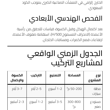
الخارج. إلزامي في المنشآت الصناعية الكبرى بموجب الكود
السعودي.
الفحص الهندسي الأبعادي
بعد اكتمال الهيكل وقبل الكسوة، قياسات للتحقق من: رأسية
الأعمدة (الانحراف المسموح H/500)، استقامة صفوف الأعمدة،
ارتفاعات قمم الكمرات، ومسافات الخلجان.
الجدول الزمني الواقعي
لمشاريع التركيب
نوع
المساحة
التصنيع
التركيب
الكسوة
المشروع
والإكمال
مظلة
50-200 م²
1-2 أسبوع
2-5 أيام
3-7 أيام
سيارات
مستودع
300-800
3-5 أسابيع
1-2 أسبوع
2-3 أسابيع
صغير
م²