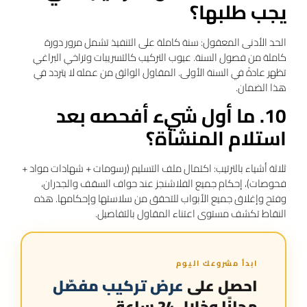
يجب طلبها؟
الحد الأدنى المعقول: سنة كاملة على التنفيذ تشمل مرور دورة
كاملة من فصول السنة. عيوب التركيب كالتسريبات وتراخي البراغي
تظهر عادةً في السنة الأولى. المقاول الواثق من عمله لا يتردد في
هذا الضمان.
10. ما أول شيء أفحصه بعد
استلام المنشأة؟
ثلاثة أشياء بالترتيب: اكتمال ملف التسليم (رسومات + شهادات مواد +
فحوصات)، إحكام جميع الفلاشنجز عند حواف السقف والجدران،
وفتح وإغلاق جميع الأبواب للتحقق من سلاستها وإحكامها. هذه
النقاط تكشف مستوى اعتناء المقاول بالتفاصيل.
ابدأ مشروعك اليوم
احصل على
عرض تركيب مفصّل
مجانًا وخلال 24 ساعة