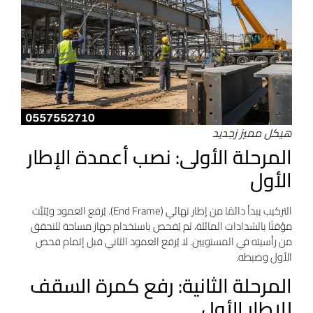
هيكل مميز زجديد
المرحلة الأولى: نصب أعمدة الإطار
الأول
التركيب يبدأ دائمًا من إطار نهائي (End Frame). يُرفع العمود ويُثبَّت
مؤقتًا بالشدادات المائلة، ثم يُفحص باستخدام جهاز مساحة للتحقق
من رأسيته في المستويين. لا يُرفع العمود الثاني قبل إتمام فحص
الأول وضبطه.
المرحلة الثانية: رفع كمرة السقف
للإطار الأول