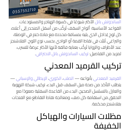
الساندوتش بانل
الأكثر شيوعًا في كسوة الهناجر والمستودعات.
القواعد الأساسية: ألواح السقف تُركَّب من أسفل المنحدر إلى أعلاه،
كل لوح يُداخل الذي يليه بمسافة محددة مع مادة ختم في الوصلة،
والبراغي تُثبَّت في نقاط القمة أو الوادي بحسب نوع اللوح. الفلاشنجز
عند الأطراف والزوايا تُركَّب بعناية فائقة لأنها الأكثر عرضةً للتسرب.
لمزيد من التفاصيل:
تركيب الساندوتش بانل الاحترافي
.
تركيب القرميد المعدني
القرميد المعدني
بأنواعه —
الصلب
،
الكوري
،
الإيطالي والإسباني
—
يتطلب التأكد من صحة ميل السقف قبل البدء، تركيب شبكة التهوية
والعازل بالتسلسل الصحيح، البدء من القاعدة السفلية صعودًا مع
التحقق من استقامة كل صف، ومعالجة نقاط التقاطع مع الفتحات
بفلاشنجز محكمة.
مظلات السيارات والهياكل
الخفيفة