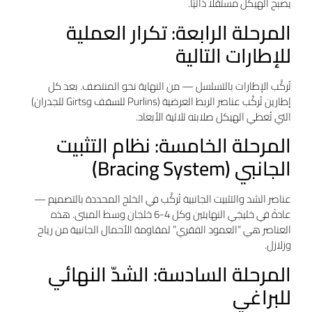
يصبح الهيكل مستقلًا ذاتيًا.
المرحلة الرابعة: تكرار العملية
للإطارات التالية
تُركَّب الإطارات بالتسلسل — من النهاية نحو المنتصف. بعد كل
إطارين تُركَّب عناصر الربط العرضية (Purlins للسقف وGirts للجدران)
التي تُعطي الهيكل صلابته ثلاثية الأبعاد.
المرحلة الخامسة: نظام التثبيت
الجانبي (Bracing System)
عناصر الشد والتثبيت الجانبية تُركَّب في الخلج المحددة بالتصميم —
عادةً في خليجَي النهايتين وكل 4-6 خلجان وسط المبنى. هذه
العناصر هي “العمود الفقري” لمقاومة الأحمال الجانبية من رياح
وزلازل.
المرحلة السادسة: الشدّ النهائي
للبراغي