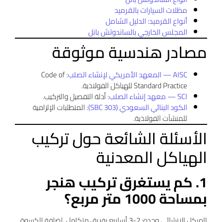
مظلات السيارات بالقرميد
أنواع القرميد: الدليل الشامل
المجلس الخارجي بالساندوتش بانل
مصادر هندسية موثوقة
AISC — المعهد الأمريكي لإنشاء الصلب
: Code of
Standard Practice للهياكل الفولاذية.
SCI — معهد إنشاء الصلب
: أدلة التفصيل والتركيب.
الكود البنائي السعودي (SBC 303)
: المتطلبات الإلزامية
للمنشآت الفولاذية.
الأسئلة الشائعة حول تركيب
الهياكل المعدنية
1. كم يستغرق تركيب هنجر
بمساحة 1000 متر مربع؟
الهيكل الإنشائي وحده: 2-3 أسابيع بفريق متكامل. إضافة الكسوة