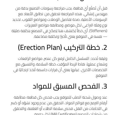
قبل أن تُصنَّع أي قطعة، يجب مراجعة رسومات التصنيع بدقة من
مهندس إنشائي. هذه المراجعة تتحقق من: تطابق الأبعاد مع
الرسومات الأصلية، صحة تفاصيل الوصلات ومواضع الثقوب، تحديد
نوع وفئة البراغي لكل موضع، ومطابقة مواضع التعزيزات
(Stiffeners). أي خطأ يُكتشف هنا يُصحَّح في المصنع بتكلفة ضئيلة
— نفسه في الموقع يعني تأخيرًا وتكلفة مضاعفة.
2. خطة التركيب (Erection Plan)
وثيقة تُحدد: التسلسل الكامل لرفع كل عنصر، مواضع الرافعات
وشعاع عملها، نقاط الربط المؤقت، خطة السلامة، والتنسيق مع
التخصصات الأخرى. غيابها يعني أن قرارات حاسمة تُتخذ ارتجاليًا في
الموقع.
3. الفحص المسبق للمواد
عند وصول شحنة الصلب للموقع يجب فحص كل قطعة: مطابقة
أرقام الترميز مع قوائم المواد، التحقق من عدم وجود تشوّه أو كسر
في اللحامات من النقل، فحص سلامة الطلاء أو الغلفنة، والتحقق
من شهادات المصنع (Mill Certificates) لكل دفعة.