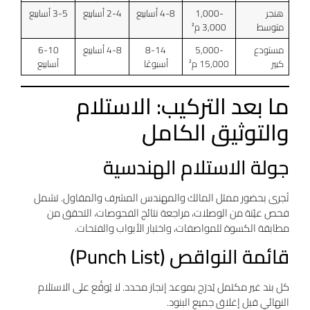
هنجر
1,000-
4-8 أسابيع
2-4 أسابيع
3-5 أسابيع
متوسط
3,000 م²
مستودع
5,000-
8-14
4-8 أسابيع
6-10
كبير
15,000 م²
أسبوعًا
أسابيع
ما بعد التركيب: الاستلام
والتوثيق الكامل
جولة الاستلام الهندسية
تُجرى بحضور ممثل المالك والمهندس المشرف والمقاول. تشمل
فحص عيّنة من الوصلات، مراجعة نتائج الفحوصات، التحقق من
مطابقة الكسوة للمواصفات، واختبار الأبواب والفتحات.
قائمة النواقص (Punch List)
كل بند غير مكتمل يُدرَج بموعد إنجاز محدد. لا يُوقَّع على الاستلام
النهائي قبل إغلاق جميع البنود.