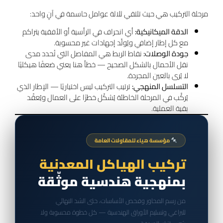
مرحلة التركيب هي حيث تلتقي ثلاثة عوامل حاسمة في آنٍ واحد:
الدقة الميكانيكية:
أي انحراف في الرأسية أو الأفقية يتراكم
مع كل إطار إضافي ويُولّد إجهادات غير محسوبة.
جودة الوصلات:
نقاط الربط هي المفاصل التي تُحدد مدى
نقل الأحمال بالشكل الصحيح — خطأ هنا يعني ضعفًا هيكليًا
لا يُرى بالعين المجردة.
التسلسل المنهجي:
ترتيب التركيب ليس اختياريًا — الإطار الذي
يُركَّب في المرحلة الخاطئة يُشكّل خطرًا على العمال ويُعقّد
بقية العملية.
مؤسسة هياء للمقاولات العامة
تركيب الهياكل المعدنية
بمنهجية هندسية موثّقة
من رسم المحاور وفحص الأساسات، حتى الشد النهائي
للبراغي وتسليم الأوراق الهندسية — كل خطوة محسوبة ولا