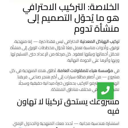
الخلاصة: التركيب الاحترافي
هو ما يُحوّل التصميم إلى
منشأة تدوم
تركيب الهياكل المعدنية
الاحترافي ليس فقط خبرة — إنه منهجية،
توثيق، وأدوات مناسبة تعمل معًا لتُحوّل مخططات الورق إلى منشأة
تتحمّل أحمالها وبيئتها لعقود. كل مرحلة من الإعداد حتى التسليم لها
وزنها وأثرها على الجودة النهائية.
في
مؤسسة هياء للمقاولات العامة
، نُطبّق هذه المنهجية في كل
مشروع — من أصغر مظلة سيارات إلى أكبر هنجر صناعي. فريقنا
الهندسي ومشرفو التركيب يحملون خبرةً ميدانية حقيقية وسجلًا
تنفيذيًا موثّقًا في مختلف مناطق المملكة.
مشروعك يستحق تركيبًا لا تهاون
فيه
استشارة هندسية مجانية — نُحدد معك المنهجية والجدول الزمني