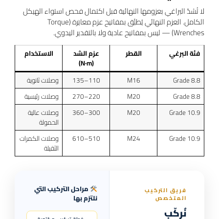
لا تُشدّ البراغي بعزومها النهائية قبل اكتمال فحص استواء الهيكل
الكامل. العزم النهائي يُطبَّق بمفاتيح عزم معايَرة (Torque
Wrenches) — ليس بمفاتيح عادية ولا بالتقدير اليدوي.
فئة البرغي
القطر
عزم الشد
الاستخدام
(N·m)
Grade 8.8
M16
110–135
وصلات ثانوية
Grade 8.8
M20
220–270
وصلات رئيسية
Grade 10.9
M20
300–360
وصلات عالية
الحمولة
Grade 10.9
M24
510–610
وصلات الكمرات
الثقيلة
مراحل التركيب التي
فريق التركيب
نلتزم بها
المتخصص
نُركّب