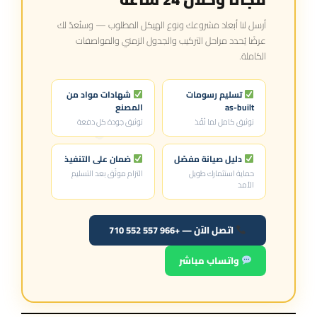
أرسل لنا أبعاد مشروعك ونوع الهيكل المطلوب — وسنُعدّ لك
عرضًا يُحدد مراحل التركيب والجدول الزمني والمواصفات
الكاملة.
تسليم رسومات
شهادات مواد من
as-built
المصنع
توثيق كامل لما نُفّذ
توثيق جودة كل دفعة
دليل صيانة مفصّل
ضمان على التنفيذ
حماية استثمارك طويل
التزام موثّق بعد التسليم
الأمد
اتصل الآن — +966 557 552 710
واتساب مباشر