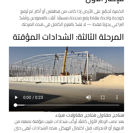
الكمرة تُجمَّع على الأرض إذا كانت من قطعتين أو أكثر، ثم تُرفع
كوحدة واحدة بنقاط رفع محددة مسبقًا. تُثبَّت بالعمودين وتُشدّ
البراغي يدويًا فقط — لا يُشدّ بالعزم الكامل في هذه المرحلة.
المرحلة الثالثة: الشدادات المؤقتة
هناجر, مقاول هناجر, مقاولات هياء
بعد نصب الإطار الأول كاملًا تُركَّب شدادات تثبيت مؤقتة تمنعه من
الانهيار أو الانحراف قبل اكتمال الهيكل. هذه الشدادات تُبقى حتى