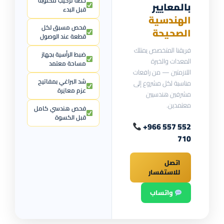
خطة تركيب مكتوبة
بالمعايير
قبل البدء
الهندسية
فحص مسبق لكل
الصحيحة
قطعة عند الوصول
فريقنا المتخصص يمتلك
ضبط الرأسية بجهاز
المعدات والخبرة
مساحة معتمد
اللازمتين — من رافعات
شد البراغي بمفاتيح
مناسبة لكل مشروع إلى
عزم معايَرة
مشرفين هندسيين
معتمدين.
فحص هندسي كامل
قبل الكسوة
+966 557 552
710
اتصل
للاستفسار
واتساب