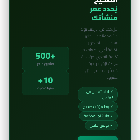
يُحدد عمر
منشأتك
كل خطأ في التركيب يُولّد
عيبًا مخفيًا قد لا يظهر
لسنوات — ثم يظهر
بتكلفة أعلى بأضعاف من
+500
تكلفة التفادي. مؤسسة
هياء تُطبّق منهجية
مشروع منجز
مُتحقَّق منها في كل
10+
مشروع.
سنوات خبرة
✓ لا استعجال في
البراغي
✓ ربط مؤقت صحيح
✓ فلاشنجز محكمة
✓ توثيق كامل