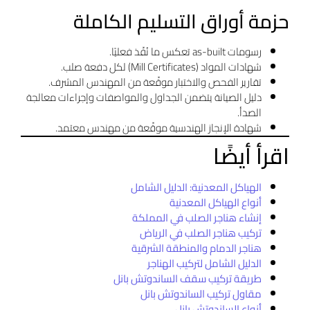
حزمة أوراق التسليم الكاملة
رسومات as-built تعكس ما نُفّذ فعليًا.
شهادات المواد (Mill Certificates) لكل دفعة صلب.
تقارير الفحص والاختبار موقّعة من المهندس المشرف.
دليل الصيانة يتضمن الجداول والمواصفات وإجراءات معالجة
الصدأ.
شهادة الإنجاز الهندسية موقّعة من مهندس معتمد.
اقرأ أيضًا
الهياكل المعدنية: الدليل الشامل
أنواع الهياكل المعدنية
إنشاء هناجر الصلب في المملكة
تركيب هناجر الصلب في الرياض
هناجر الدمام والمنطقة الشرقية
الدليل الشامل لتركيب الهناجر
طريقة تركيب سقف الساندوتش بانل
مقاول تركيب الساندوتش بانل
أنواع الساندوتش بانل