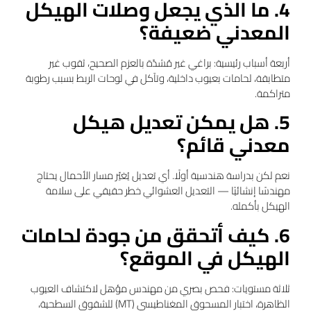
4. ما الذي يجعل وصلات الهيكل
المعدني ضعيفة؟
أربعة أسباب رئيسية: براغي غير مُشدّة بالعزم الصحيح، ثقوب غير
متطابقة، لحامات بعيوب داخلية، وتآكل في لوحات الربط بسبب رطوبة
متراكمة.
5. هل يمكن تعديل هيكل
معدني قائم؟
نعم لكن بدراسة هندسية أولًا. أي تعديل يُغيّر مسار الأحمال يحتاج
مهندسًا إنشائيًا — التعديل العشوائي خطر حقيقي على سلامة
الهيكل بأكمله.
6. كيف أتحقق من جودة لحامات
الهيكل في الموقع؟
ثلاثة مستويات: فحص بصري من مهندس مؤهل لاكتشاف العيوب
الظاهرة، اختبار المسحوق المغناطيسي (MT) للشقوق السطحية،