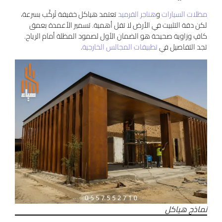
مظلات السيارات
و
هناجر القرميد
تعتمد هياكل خفيفة تُركَّب بسرعة،
لكن دقة التثبيت في الأرض لا تقل أهمية. تسمير الأعمدة بعمق
كافٍ وزاوية صحيحة هو الضمان الأول لصمود المظلة أمام الرياح.
تجد التفاصيل في
تطبيقات المجالس الخارجية
.
نماذج هياكل