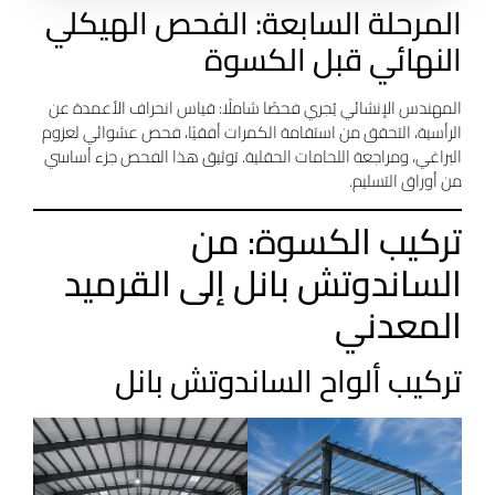
المرحلة السابعة: الفحص الهيكلي
النهائي قبل الكسوة
المهندس الإنشائي يُجري فحصًا شاملًا: قياس انحراف الأعمدة عن
الرأسية، التحقق من استقامة الكمرات أفقيًا، فحص عشوائي لعزوم
البراغي، ومراجعة اللحامات الحقلية. توثيق هذا الفحص جزء أساسي
من أوراق التسليم.
تركيب الكسوة: من
الساندوتش بانل إلى القرميد
المعدني
تركيب ألواح الساندوتش بانل