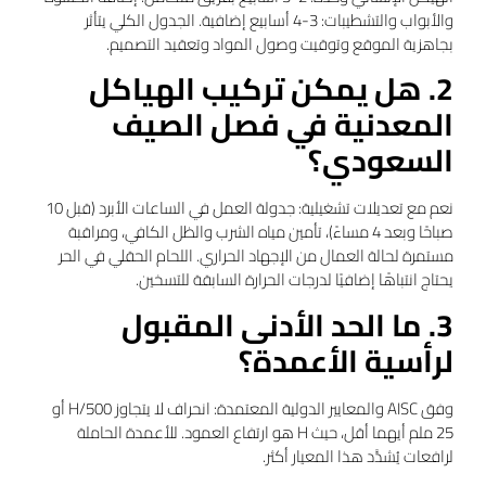
والأبواب والتشطيبات: 3-4 أسابيع إضافية. الجدول الكلي يتأثر
بجاهزية الموقع وتوقيت وصول المواد وتعقيد التصميم.
2. هل يمكن تركيب الهياكل
المعدنية في فصل الصيف
السعودي؟
نعم مع تعديلات تشغيلية: جدولة العمل في الساعات الأبرد (قبل 10
صباحًا وبعد 4 مساءً)، تأمين مياه الشرب والظل الكافي، ومراقبة
مستمرة لحالة العمال من الإجهاد الحراري. اللحام الحقلي في الحر
يحتاج انتباهًا إضافيًا لدرجات الحرارة السابقة للتسخين.
3. ما الحد الأدنى المقبول
لرأسية الأعمدة؟
وفق AISC والمعايير الدولية المعتمدة: انحراف لا يتجاوز H/500 أو
25 ملم أيهما أقل، حيث H هو ارتفاع العمود. للأعمدة الحاملة
لرافعات يُشدَّد هذا المعيار أكثر.