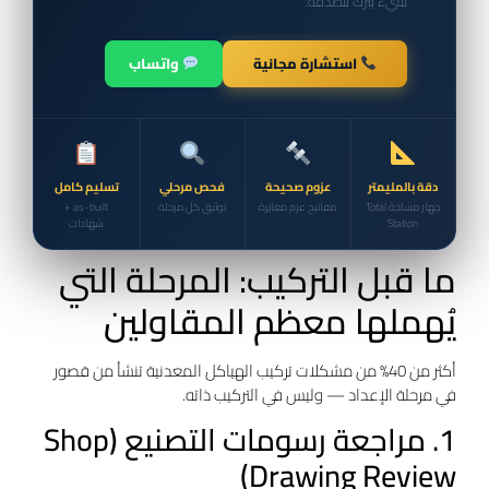
شيء يُترك للصدفة.
استشارة مجانية
واتساب
دقة بالمليمتر
عزوم صحيحة
فحص مرحلي
تسليم كامل
جهاز مساحة Total
مفاتيح عزم معايَرة
توثيق كل مرحلة
as-built +
Station
شهادات
ما قبل التركيب: المرحلة التي
يُهملها معظم المقاولين
أكثر من 40% من مشكلات تركيب الهياكل المعدنية تنشأ من قصور
في مرحلة الإعداد — وليس في التركيب ذاته.
1. مراجعة رسومات التصنيع (Shop
Drawing Review)