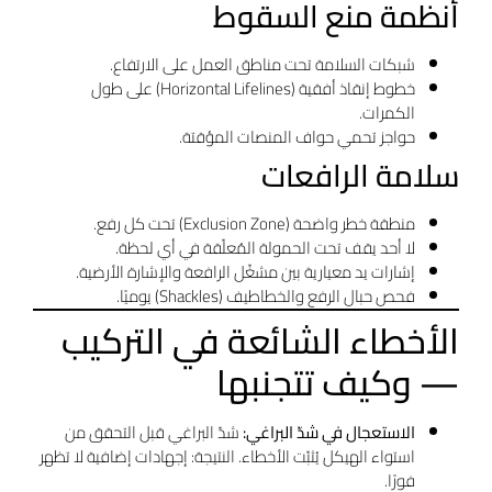
أنظمة منع السقوط
شبكات السلامة تحت مناطق العمل على الارتفاع.
خطوط إنقاذ أفقية (Horizontal Lifelines) على طول
الكمرات.
حواجز تحمي حواف المنصات المؤقتة.
سلامة الرافعات
منطقة خطر واضحة (Exclusion Zone) تحت كل رفع.
لا أحد يقف تحت الحمولة المُعلّقة في أي لحظة.
إشارات يد معيارية بين مشغّل الرافعة والإشارة الأرضية.
فحص حبال الرفع والخطاطيف (Shackles) يوميًا.
الأخطاء الشائعة في التركيب
— وكيف تتجنبها
الاستعجال في شدّ البراغي:
شدّ البراغي قبل التحقق من
استواء الهيكل يُثبّت الأخطاء. النتيجة: إجهادات إضافية لا تظهر
فورًا.