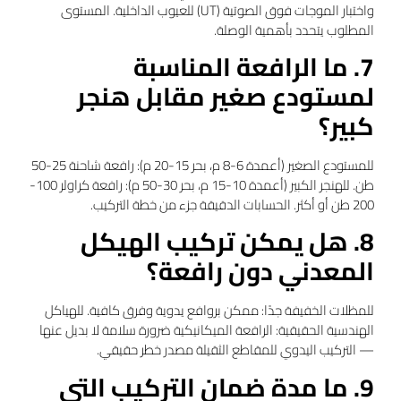
واختبار الموجات فوق الصوتية (UT) للعيوب الداخلية. المستوى
المطلوب يتحدد بأهمية الوصلة.
7. ما الرافعة المناسبة
لمستودع صغير مقابل هنجر
كبير؟
للمستودع الصغير (أعمدة 6-8 م، بحر 15-20 م): رافعة شاحنة 25-50
طن. للهنجر الكبير (أعمدة 10-15 م، بحر 30-50 م): رافعة كراولر 100-
200 طن أو أكثر. الحسابات الدقيقة جزء من خطة التركيب.
8. هل يمكن تركيب الهيكل
المعدني دون رافعة؟
للمظلات الخفيفة جدًا: ممكن بروافع يدوية وفرق كافية. للهياكل
الهندسية الحقيقية: الرافعة الميكانيكية ضرورة سلامة لا بديل عنها
— التركيب اليدوي للمقاطع الثقيلة مصدر خطر حقيقي.
9. ما مدة ضمان التركيب التي