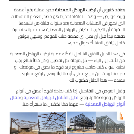
يعتقد كثيرون أن
تركيب الهياكل المعدنية
مجرد عملية رفع أعمدة
وربط عوارض — وهذا الاعتقاد تحديدًا هو مصدر معظم المشكلات
التي تظهر في المنشآت المعدنية بعد سنوات قليلة من تشييدها.
الحقيقة أن التركيب الاحترافي للهياكل المعدنية هو عملية هندسية
دقيقة تبدأ قبل أن تصل أي قطعة صلب للموقع، وتنتهي بتوثيق
كامل يُرافق المنشأة طوال عمرها.
في هذا الدليل التقني الشامل، نُفكّك عملية تركيب الهياكل المعدنية
من الألف إلى الياء — كل مرحلة، كل تفصيل، وكل خطأ شائع يجب
تجنّبه. سواء كنت صاحب مشروع تريد فهم ما يجري في موقعك، أو
مهندسًا يبحث عن مرجع عملي، أو مقاولًا يسعى لرفع مستوى
تنفيذه — هذا الدليل مكتوب لك.
وقبل الغوص في التفاصيل، إذا كنت بحاجة لفهم أعمق في أنواع
الهياكل ومواصفاتها، راجع
الدليل الشامل للهياكل المعدنية
و
مقال
أنواع الهياكل المعدنية
— فهما معًا يُكمّلان ما ستقرأه هنا.