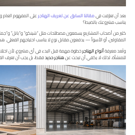
بعد أن تعرّفت في
مقالنا السابق عن تعريف الهناجر
على المفهوم العام وأ
يناسب مشروعك بالضبط؟
كثير من أصحاب المشاريع يسمعون مصطلحات مثل “شينكو” و”بانل” و”جملون
المقاولين، أو الأسوأ — يدفعون مقابل نوع لا يناسب احتياجهم الفعلي. هذا
وتُعد معرفة
أنواع الهناجر
خطوة مهمة قبل البدء في أي مشروع، لأن اختلاف نو
للمنشأة. لذلك لا يكفي أن تبحث عن
هناجر حديد
فقط، بل يجب أن تعرف الف