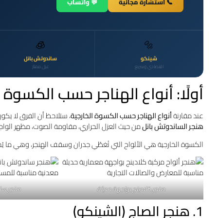
📞 استشارة مجانية
💬 واتساب
🧊
🔩
شينكو
ساندوتش بانل
اقتصادي وسريع
عزل ممتاز
أولًا: أنواع الهناجر حسب الكسوة ا
عند مقارنة
أنواع الهناجر حسب الكسوة الخارجية
، ستلاحظ أن الفرق لا يكو
هنجر الساندوتش بانل
من حيث العزل الحراري، مقاومة الصوت، مظهر الواج
الكسوة الخارجية هي الألواح التي تُغطّي جدران وسقف الهنجر، وهي ما يُحدد 
هنجر كلادينج بواجهة حديثة
هنجر سا
1. هنجر الصاج (الشينكو)