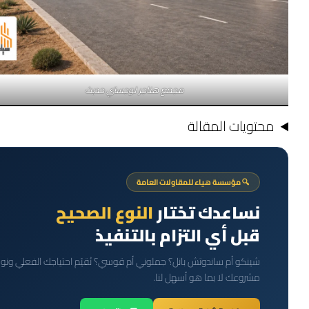
مجمع هناجر لوجستي حديث
محتويات المقالة
🔍 مؤسسة هياء للمقاولات العامة
نساعدك تختار
النوع الصحيح
قبل أي التزام بالتنفيذ
شينكو أم ساندوتش بانل؟ جملوني أم قوسي؟ نُقيّم احتياجك الفعلي ونو
مشروعك لا بما هو أسهل لنا.