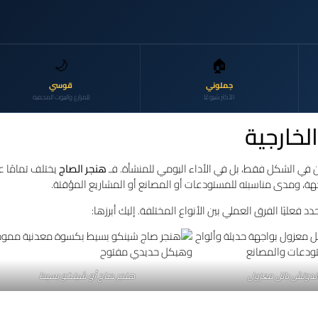
🌙
🏠
جملوني
قوسي
الأكثر شيوعًا
للمزارع والبيوت المحمية
لخارجية
ن في الشكل فقط، بل في الأداء اليومي للمنشأة. فـ
هنجر الصاج
يختلف تمامًا 
هة، ومدى مناسبته للمستودعات أو المصانع أو المشاريع المؤقتة.
فعليًا الفرق العملي بين الأنواع المختلفة. إليك أبرزها:
ندوتش بانل معزول
هنجر صاج أو شينكو بسيط