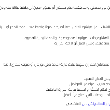
من لوح معدني واحد فقط (صاج مجلفن أو مموّج) بدون أي طبقة عازلة بينه وبين
تاء تنتقل مباشرة للداخل. كما أنه يُصدر صوتًا واضحًا عند سقوط المطر أو الريا
لمشاريع ذات الميزانية المحدودة جدًا والمدة الزمنية القصيرة.
يعة فقط، وليس العزل أو الراحة الحرارية.
معدنيتين تحصران بينهما مادة عازلة (عادة بولي يوريثان أو صوف صخري). هذا
من الصاج المفرد.
دم تسرب المياه من الفواصل.
حتاج تكييفًا أو تحكمًا بدرجة الحرارة الداخلية.
المستودعات التي تحتاج عزلًا أفضل.
اع الساندوتش بانل
المتخصص.