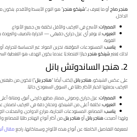
هنجر صاج
أو ما يُعرف بـ”
شينكو هنجر
” هو النوع الأبسط والأقدم. يتكون 
الداخل.
المميزات:
الأسرع في التركيب والأقل تكلفة بين جميع الأنواع.
العيوب:
لا يوفر أي عزل حراري حقيقي — الحرارة بالصيف والبرودة بالش
القوية.
يناسب:
المستودعات المؤقتة، تخزين المواد غير الحساسة للحرارة، أو ا
لذلك يُعتبر
شينكو هنجر
خيارًا اقتصاديًا عندما يكون الهدف هو التغطية السر
2. هنجر الساندوتش بانل
على عكس الشينكو،
هناجر بانل
(يُكتب أيضًا “
هناجر بنل
“) تتكون من طبقتين 
التركيب يجعلها الخيار الأكثر طلبًا في السوق السعودي حاليًا.
المميزات:
عزل حراري وصوتي ممتاز، مظهر خارجي أنيق، ومتانة أعلى 
العيوب:
تكلفة أعلى من الشينكو، وتحتاج دقة في التركيب لضمان ع
يناسب:
المصانع، المستودعات التجارية، مزارع الدواجن، والمحلات التي ت
ولهذا أصبحت
هناجر بانل
أو
هناجر بنل
من أكثر أنواع الهناجر طلبًا للمصانع و
لمعرفة التفاصيل الكاملة عن أنواع هذه الألواح وسماكاتها، راجع
مقال أنو