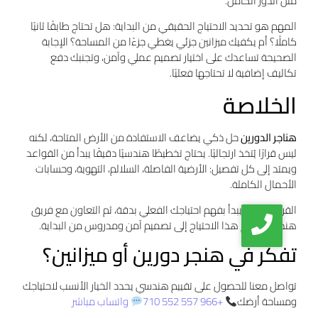
مثل الدور الكامل.
المهم هو تحديد الاحتياج الحقيقي من البداية: هل تحتاج طابقًا ثانيًا
كاملًا؟ أم يكفيك ميزانين جزئي يغطي جزءًا من المساحة؟ الإجابة
الصحيحة تساعدك على اختيار تصميم عملي وآمن، وتجنبك دفع
تكاليف إضافية لا تحتاجها فعليًا.
الخلاصة
هناجر الدورين
حل ذكي يضاعف الاستفادة من الأرض المتاحة، لكنه
ليس قرارًا يُتخذ ارتجاليًا. يحتاج تخطيطًا هندسيًا دقيقًا يبدأ من القواعد
ويمتد إلى كل تفصيل: الأرضية الفاصلة، السلالم، التهوية، وحسابات
الأحمال الكاملة.
القرار الصحيح يبدأ بفهم احتياجك الفعلي بدقة، ثم التعاون مع فريق
هندسي يترجم هذا الاحتياج إلى تصميم آمن ومدروس من البداية.
تفكر في هنجر دورين أو ميزانين؟
تواصل معنا للحصول على تقييم هندسي يحدد الخيار الأنسب لاحتياجك
ومساحة أرضك
+966 557 552 710
واتساب مباشر