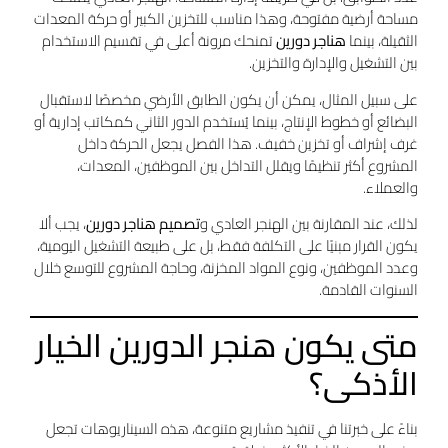
مساحة أرضية مفتوحة، وهذا مناسب للتخزين الكبير أو حركة المعدات
الثقيلة، بينما
هناجر دورين
تمنحك مرونة أعلى في تقسيم الاستخدام
بين التشغيل والإدارة والتخزين.
على سبيل المثال، يمكن أن يكون الطابق الأرضي مخصصًا لاستقبال
البضائع أو خطوط الإنتاج، بينما يُستخدم الدور الثاني كمكاتب إدارية أو
غرف إشراف أو تخزين خفيف. هذا الفصل يجعل الحركة داخل
المشروع أكثر تنظيمًا ويقلل التداخل بين الموظفين، المعدات،
والعملاء.
لذلك، عند المقارنة بين الهنجر العادي و
تصميم هناجر دورين
، يجب ألا
يكون القرار مبنيًا على التكلفة فقط، بل على طبيعة التشغيل اليومية،
وعدد الموظفين، ونوع المواد المخزنة، وحاجة المشروع للتوسع خلال
السنوات القادمة.
متى يكون هنجر الدورين الخيار
الأذكى؟
بناءً على خبرتنا في تنفيذ مشاريع متنوعة، هذه السيناريوهات تجعل