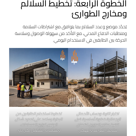
الخطوة الرابعة: تخطيط السلالم
ومخارج الطوارئ
يُحدَّد موضع وعدد السلالم بما يتوافق مع اشتراطات السلامة
ومتطلبات الدفاع المدني، مع التأكد من سهولة الوصول وسلاسة
الحركة بين الطابقين في الاستخدام اليومي.
اختبار التربة وحساب الأحمال
تخطيط استخدام الطابقين من
الإجمالية خطوة أساسية قبل
البداية يساعد على تحديد شكل
تنفيذ هناجر الدورين لضمان
الهنجر، توزيع المساحات،
سلامة القواعد والهيكل.
ومتطلبات التشغيل لكل دور.