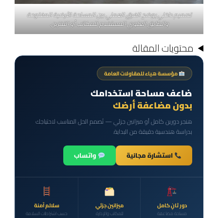
تصميم داخلي يوضح الفرق العملي بين المساحة الأرضية المفتوحة
والطابق العلوي المستخدم للمكاتب أو التخزين.
محتويات المقالة
مؤسسة هياء للمقاولات العامة
ضاعف مساحة استخدامك
بدون مضاعفة أرضك
هنجر دورين كامل أو ميزانين جزئي — نُصمم الحل المناسب لاحتياجك
بدراسة هندسية دقيقة من البداية.
استشارة مجانية
واتساب
دور ثانٍ كامل
ميزانين جزئي
سلالم آمنة
مساحة مضاعفة
للمكاتب والإدارة
حسب اشتراطات السلامة