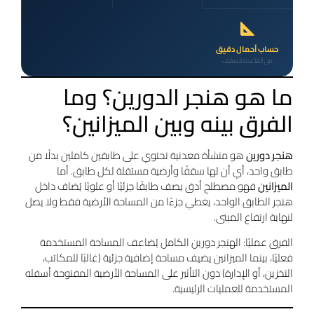
حساب أحمال دقيق
من القاعدة للسقف
ما هو هنجر الدورين؟ وما
الفرق بينه وبين الميزانين؟
هنجر دورين
هو منشأة معدنية تحتوي على طابقين كاملين بدلًا من
طابق واحد، أي أن لها سقفًا وأرضية مستقلة لكل طابق. أما
الميزانين
فهو مصطلح أدق يصف طابقًا جزئيًا أو علويًا يُضاف داخل
هنجر الطابق الواحد، يغطي جزءًا من المساحة الأرضية فقط ولا يصل
لنهاية ارتفاع المبنى.
الفرق عمليًا: الهنجر دورين الكامل يُضاعف المساحة المستخدمة
فعليًا، بينما الميزانين يضيف مساحة إضافية جزئية (غالبًا للمكاتب،
التخزين، أو الإدارة) دون التأثير على المساحة الأرضية المفتوحة أسفله
المستخدمة للعمليات الرئيسية.