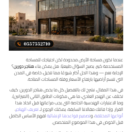
عندما تكون مساحة الأرض محدودة لكن احتياجك للمساحة
المستخدمة كبير، يصبح السؤال طبيعيًا: هل يمكن بناء
هناجر دورين
؟
الإجابة نعم — وهذا الحل أكثر شيوعًا مما تتخيل، خاصة في المدن
التي تتسم أراضيها بارتفاع الأسعار وقلة المساحات المتاحة.
في هذا المقال، نشرح لك بالتفصيل كل ما يخص هناجر الدورين: كيف
تختلف عن الهنجر العادي، ما هي مكونات الطابق الثاني (الميزانين)،
وما الاعتبارات الهندسية الخاصة التي يجب مراعاتها قبل اتخاذ هذا
القرار. وإذا فاتتك مقالاتنا السابقة، يمكنك الرجوع لـ
تعريف الهناجر
،
أنواعها المختلفة
، و
تصميم قواعدها الإنشائية
لفهم الأساس الكامل
قبل الخوض في هذا الموضوع المتخصص.