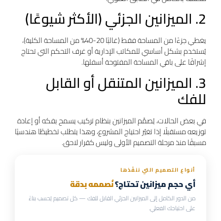
2. الميزانين الجزئي (الأكثر شيوعًا)
يغطي جزءًا من المساحة فقط (غالبًا 20-40% من المساحة الكلية)،
يُستخدم بشكل أساسي للمكاتب الإدارية أو غرف التحكم التي تحتاج
إشرافًا على باقي المساحة المفتوحة أسفلها.
3. الميزانين المتنقل أو القابل
للفك
في بعض الحالات، يُصمَّم الميزانين بنظام تركيب يسمح بفكه أو إعادة
توزيعه مستقبلًا إذا تغيّر احتياج المشروع، وهذا يتطلب تخطيطًا هندسيًا
مسبقًا منذ مرحلة التصميم الأولى وليس كقرار لاحق.
أنواع التصميم التي ننفّذها
أي حجم ميزانين تحتاج؟
نُصممه بدقة
من الدور الكامل إلى الميزانين الجزئي القابل للفك — كل تصميم يُحسب بناءً
على احتياجك الفعلي.