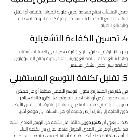
بعض المنشآت تحتاج مساحة تخزين علوية للمواد الخفيفة أو الأقل
استخدامًا، مع الاحتفاظ بالمساحة الأرضية كاملة لحركة المعدات
والبضائع الثقيلة.
4. تحسين الكفاءة التشغيلية
وجود الإدارة في طابق علوي يُشرف بصريًا على العمليات أسفله،
وهذا شائع جدًا في المصانع وورش العمل حيث يحتاج المسؤولون
لمتابعة سير العمل بشكل مستمر.
5. تقليل تكلفة التوسع المستقبلي
في كثير من المشاريع، يكون التوسع الأفقي مكلفًا أو غير ممكن
بسبب حدود الأرض أو اشتراطات الموقع. هنا تظهر فائدة
هناجر
دورين
لأنها تمنح صاحب المشروع مساحة إضافية داخل نفس الأرض،
دون الحاجة إلى شراء أرض جديدة أو نقل النشاط إلى موقع أكبر.
هذا لا يعني أن
هنجر دورين
دائمًا أقل تكلفة من الهنجر العادي، لكنه
قد يكون أوفر على المدى الطويل عندما نقارن بين تكلفة البناء
الرأسي وتكلفة شراء أرض إضافية أو إنشاء مبنى منفصل للإدارة أو