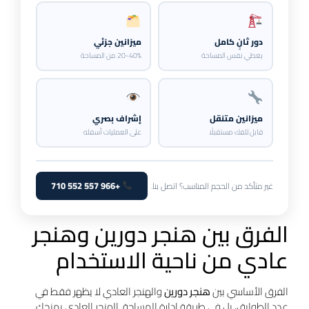
دور ثانٍ كامل
ميزانين جزئي
يغطي نفس المساحة
20-40% من المساحة
ميزانين متنقل
إشراف بصري
قابل للفك مستقبلًا
على العمليات أسفله
+966 557 552 710
غير متأكد من الحجم المناسب؟ اتصل بنا.
الفرق بين هنجر دورين وهنجر
عادي من ناحية الاستخدام
الفرق الأساسي بين
هنجر دورين
والهنجر العادي لا يظهر فقط في
عدد الطوابق، بل في طريقة إدارة المساحة. الهنجر العادي يمنحك