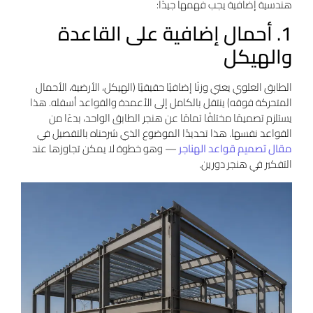
هندسية إضافية يجب فهمها جيدًا:
1. أحمال إضافية على القاعدة
والهيكل
الطابق العلوي يعني وزنًا إضافيًا حقيقيًا (الهيكل، الأرضية، الأحمال
المتحركة فوقه) ينتقل بالكامل إلى الأعمدة والقواعد أسفله. هذا
يستلزم تصميمًا مختلفًا تمامًا عن هنجر الطابق الواحد، بدءًا من
القواعد نفسها. هذا تحديدًا الموضوع الذي شرحناه بالتفصيل في
مقال تصميم قواعد الهناجر
— وهو خطوة لا يمكن تجاوزها عند
التفكير في هنجر دورين.