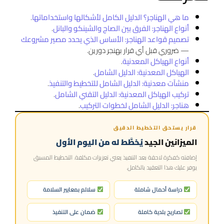
ما هي الهناجر؟ الدليل الكامل لأشكالها واستخداماتها
.
أنواع الهناجر: الفرق بين الصاج والشينكو والبانل
.
تصميم قواعد الهناجر: الأساس الذي يحدد مصير مشروعك
— ضروري قبل أي قرار بهنجر دورين.
أنواع الهياكل المعدنية
.
الهياكل المعدنية: الدليل الشامل
.
منشآت معدنية: الدليل الشامل للتخطيط والتنفيذ
.
تركيب الهياكل المعدنية: الدليل التقني الشامل
.
هناجر: الدليل الشامل لخطوات التركيب
.
قرار يستحق التخطيط الدقيق
الميزانين الجيد
يُخطَّط له من اليوم الأول
إضافته كفكرة لاحقة بعد التنفيذ يعني تعزيزات مكلفة. التخطيط المسبق
يوفر عليك هذا التعقيد بالكامل.
دراسة أحمال شاملة
سلالم بمعايير السلامة
تصاريح بلدية كاملة
ضمان على التنفيذ