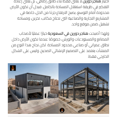
اختيار
هناجر دورين
لا يعني فقط بناء طابق إضافي، بل يعني إعادة
التفكير في طريقة استغلال المساحة بالكامل. فبدل أن تكون الأرض
محدودة أمام التوسع، يصبح الارتفاع جزءًا من الحل، خاصة في
المشاريع التجارية والصناعية التي تحتاج مكاتب، تخزين، ومساحة
تشغيل ضمن موقع واحد.
ولهذا أصبحت
هناجر دورين في السعودية
خيارًا عمليًا لأصحاب
المصانع والمستودعات والورش، خصوصًا عندما تكون الأرض داخل
نطاق عمراني أو صناعي محدود المساحة. لكن نجاح هذا النوع من
المنشآت يعتمد على التصميم الإنشائي الصحيح، وليس على الشكل
الخارجي فقط.