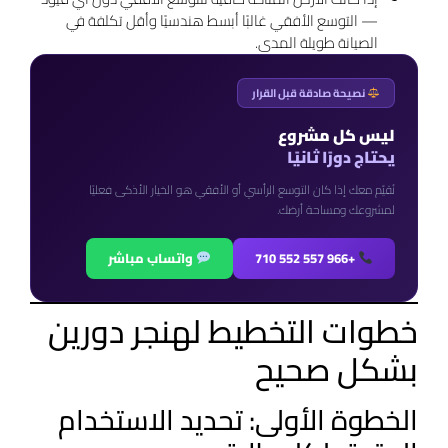
— التوسع الأفقي غالبًا أبسط هندسيًا وأقل تكلفة في
الصيانة طويلة المدى.
نصيحة صادقة قبل القرار
ليس كل مشروع
يحتاج دورًا ثانيًا
نُقيّم معك إذا كان التوسع الرأسي أو الأفقي هو الخيار الأذكى فعليًا
لمشروعك ومساحة أرضك.
+966 557 552 710
واتساب مباشر
خطوات التخطيط لهنجر دورين
بشكل صحيح
الخطوة الأولى: تحديد الاستخدام