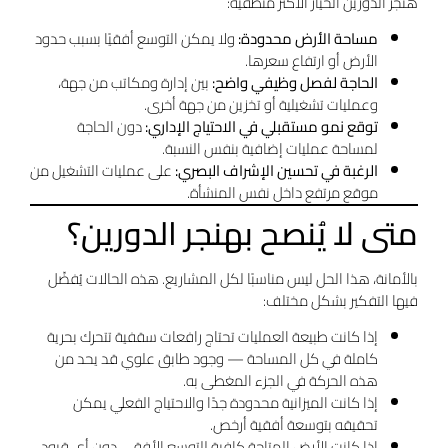
هنجر الدورين الخيار الأكثر منطقية:
مساحة الأرض محدودة:
ولا يمكن التوسع أفقيًا بسبب حدود
الأرض أو ارتفاع سعرها.
الحاجة لفصل وظيفي واضح:
بين إدارة ومكاتب من جهة،
وعمليات تشغيلية أو تخزين من جهة أخرى.
توقع نمو مستقبلي في الاحتياج الإداري:
دون الحاجة
لمساحة عمليات إضافية بنفس النسبة.
الرغبة في تحسين الإشراف البصري:
على عمليات التشغيل من
موقع مرتفع داخل نفس المنشأة.
متى لا يُنصح بهنجر الدورين؟
بالأمانة، هذا الحل ليس مناسبًا لكل المشاريع. هذه الحالات يُفضّل
فيها التفكير بشكل مختلف:
إذا كانت طبيعة العمليات تحتاج رافعات سقفية تتحرك بحرية
كاملة في كل المساحة — وجود طابق علوي قد يحد من
هذه الحركة في الجزء المغطى به.
إذا كانت الميزانية محدودة جدًا والاحتياج الفعلي يمكن
تحقيقه بتوسعة أفقية أرخص.
إذا كانت الأرض المتاحة كافية للتوسع الأفقي دون أي قيود